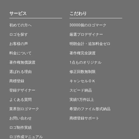
サービス
こだわり
初めての方へ
30000個のロゴマーク
ロゴを探す
厳選プロデザイナー
お客様の声
明朗会計・追加料金ゼロ
料金について
著作権完全譲渡
著作権無償譲渡
1点ものオリジナル
選ばれる理由
修正回数無制限
商標登録
キャンセルＯＫ
登録デザイナー
スピード納品
よくある質問
実績1万件以上
業界別ロゴマーク
希望のファイル形式納品
お問い合わせ
商標登録サポート
ロゴ制作実績
ロゴ作成マニュアル