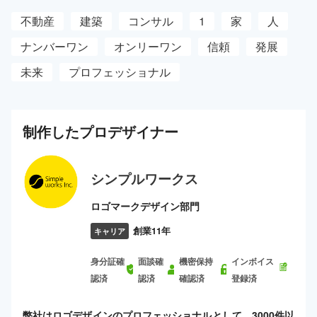
不動産
建築
コンサル
1
家
人
ナンバーワン
オンリーワン
信頼
発展
未来
プロフェッショナル
制作した
プロ
デザイナー
シンプルワークス
ロゴマークデザイン部門
創業11年
キャリア
身分証確
面談確
機密保持
インボイス
認済
認済
確認済
登録済
弊社はロゴデザインのプロフェッショナルとして、3000件以