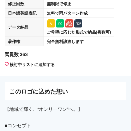
修正回数
無制限
で修正
日本語英語表記
無料
で両パターン作成
データ納品
ご希望に応じた形式で納品(複数可)
著作権
完全無料譲渡
します
閲覧数 363
検討中リストに追加する
この
ロゴ
に込めた想い
【地域で輝く、“オンリーワン”へ。】
■コンセプト