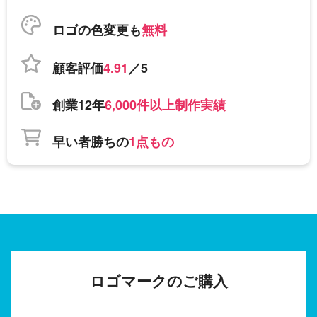
ロゴの色変更も
無料
顧客評価
4.91
／5
創業12年
6,000件以上制作実績
早い者勝ちの
1点もの
ロゴマークのご購入