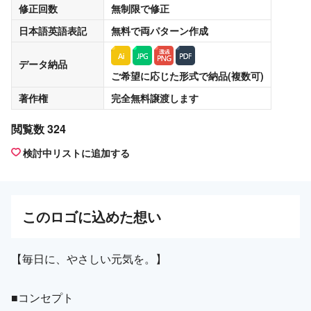
修正回数
無制限
で修正
日本語英語表記
無料
で両パターン作成
データ納品
ご希望に応じた形式で納品(複数可)
著作権
完全無料譲渡
します
閲覧数 324
検討中リストに追加する
この
ロゴ
に込めた想い
【毎日に、やさしい元気を。】
■コンセプト