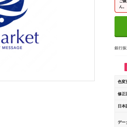
ご購
ん。
銀行振
色変
修正
日本
デー