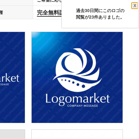
X
過去30日間にこのロゴの
完全無料譲渡
権
します
閲覧が23件ありました。