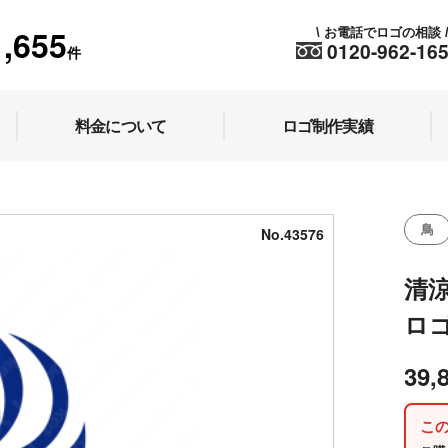
1,655
お電話でロゴの相談
\
0120-962-16
件
料金について
ロゴ制作実績
鳥
No.43576
清
ロ
39,
こ