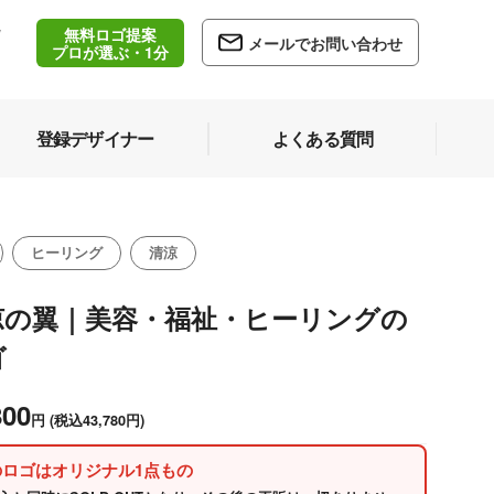
無料ロゴ提案
/
メールでお問い合わせ
5
プロが選ぶ・1分
登録デザイナー
よくある質問
ヒーリング
清涼
涼の翼｜美容・福祉・ヒーリングの
ゴ
800
円
(税込43,780円)
のロゴはオリジナル1点もの