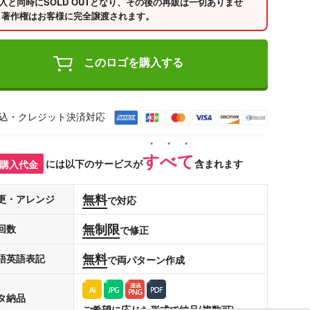
入と同時にSOLD OUTとなり、その後の再販は一切ありませ
 著作権はお客様に完全譲渡されます。
このロゴを購入する
込・クレジット決済対応
すべて
購入代金
には以下のサービスが
含まれます
無料
更・アレンジ
で対応
無制限
回数
で修正
無料
語英語表記
で両パターン作成
タ納品
ご希望に応じた形式で納品(複数可)