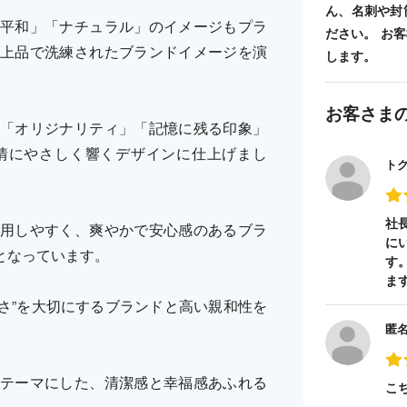
ん、名刺や封
平和」「ナチュラル」のイメージもプラ
ださい。 お
上品で洗練されたブランドイメージを演
します。
お客さま
「オリジナリティ」「記憶に残る印象」
情にやさしく響くデザインに仕上げまし
ト
社
用しやすく、爽やかで安心感のあるブラ
に
となっています。
す
ま
よさ”を大切にするブランドと高い親和性を
匿
テーマにした、清潔感と幸福感あふれる
こ