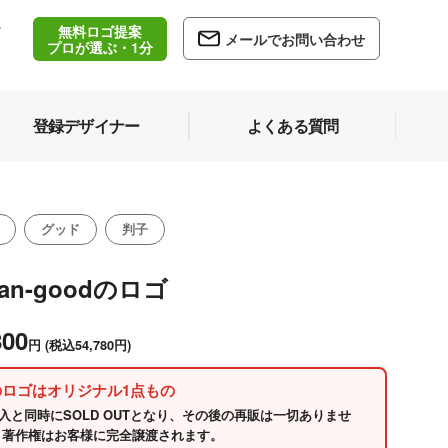
無料ロゴ提案
/
メールでお問い合わせ
5
プロが選ぶ・1分
登録デザイナー
よくある質問
グッド
判子
pan-goodのロゴ
800
円
(税込54,780円)
のロゴはオリジナル1点もの
入と同時にSOLD OUTとなり、その後の再販は一切ありませ
 著作権はお客様に完全譲渡されます。