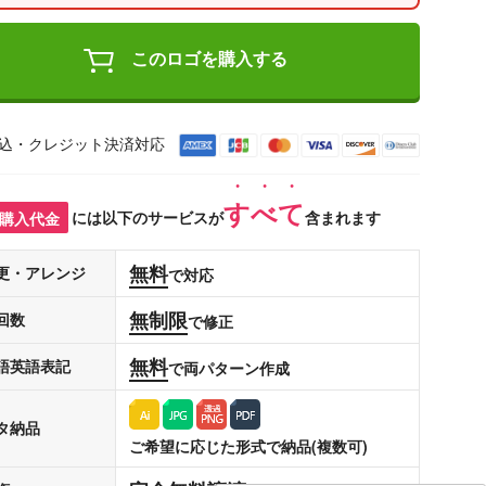
このロゴを購入する
込・クレジット決済対応
すべて
購入代金
には以下のサービスが
含まれます
無料
更・アレンジ
で対応
無制限
回数
で修正
無料
語英語表記
で両パターン作成
タ納品
ご希望に応じた形式で納品(複数可)