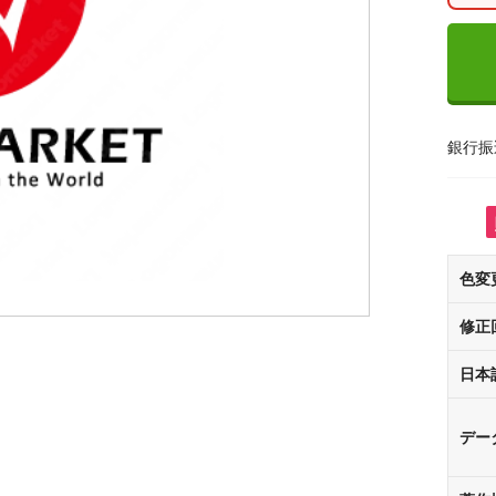
銀行振
色変
修正
日本
デー