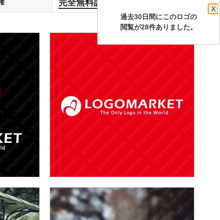
完全無料譲渡
権
します
X
過去30日間にこのロゴの
閲覧が28件ありました。