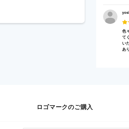
yos
色
て
い
あ
ロゴマークのご購入