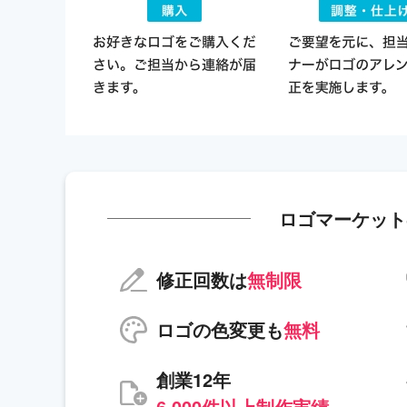
ロゴマーケット
修正回数は
無制限
ロゴの色変更も
無料
創業12年
6,000件以上制作実績