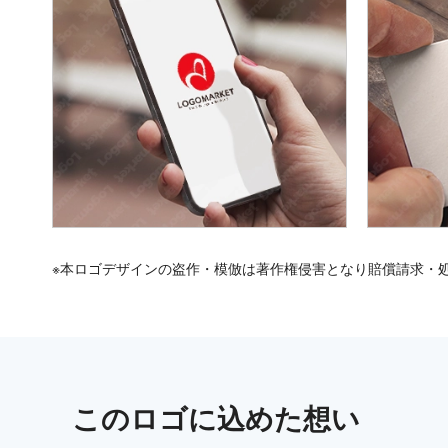
※本ロゴデザインの盗作・模倣は著作権侵害となり賠償請求・
この
ロゴ
に込めた想い