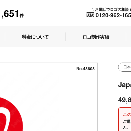
1,651
お電話でロゴの相談
\
0120-962-16
件
料金について
ロゴ制作実績
日本
No.43603
Ja
49,
こ
ご購
ん。