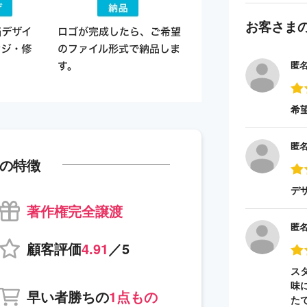
お客さま
匿
希
匿
の特徴
デ
著作権完全譲渡
匿
顧客評価
4.91
／5
ス
味
早い者勝ちの
1点もの
た