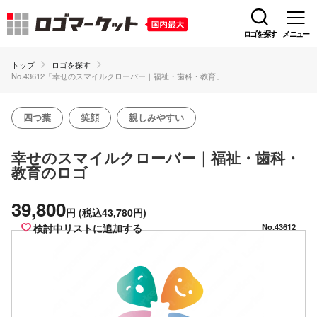
ロゴを探す
メニュー
トップ
ロゴを探す
No.43612「幸せのスマイルクローバー｜福祉・歯科・教育」
四つ葉
笑顔
親しみやすい
幸せのスマイルクローバー｜福祉・歯科・
のロゴ
教育
39,800
円
(税込43,780円)
検討中リストに追加する
No.43612