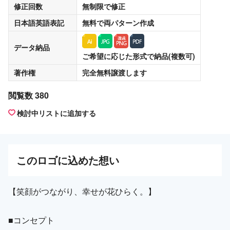
修正回数
無制限
で修正
日本語英語表記
無料
で両パターン作成
データ納品
ご希望に応じた形式で納品(複数可)
著作権
完全無料譲渡
します
閲覧数 380
検討中リストに追加する
この
ロゴ
に込めた想い
【笑顔がつながり、幸せが花ひらく。】
■コンセプト