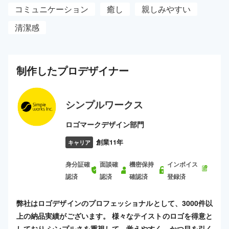
コミュニケーション
癒し
親しみやすい
清潔感
制作した
プロ
デザイナー
シンプルワークス
ロゴマークデザイン部門
創業11年
キャリア
身分証確
面談確
機密保持
インボイス
認済
認済
確認済
登録済
弊社はロゴデザインのプロフェッショナルとして、3000件以
上の納品実績がございます。 様々なテイストのロゴを得意と
しており シンプルさを重視して、覚えやすく、かつ目を引く