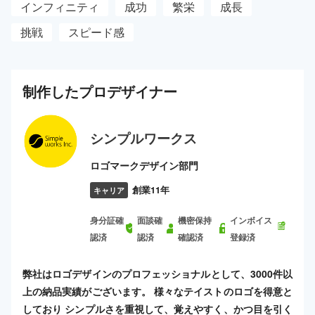
インフィニティ
成功
繁栄
成長
挑戦
スピード感
制作した
プロ
デザイナー
シンプルワークス
ロゴマークデザイン部門
創業11年
キャリア
身分証確
面談確
機密保持
インボイス
認済
認済
確認済
登録済
弊社はロゴデザインのプロフェッショナルとして、3000件以
上の納品実績がございます。 様々なテイストのロゴを得意と
しており シンプルさを重視して、覚えやすく、かつ目を引く