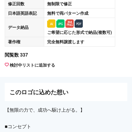
修正回数
無制限
で修正
日本語英語表記
無料
で両パターン作成
データ納品
ご希望に応じた形式で納品(複数可)
著作権
完全無料譲渡
します
閲覧数 337
検討中リストに追加する
この
ロゴ
に込めた想い
【無限の力で、成功へ駆け上がる。】
■コンセプト