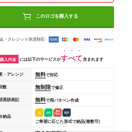
このロゴを購入する
込・クレジット決済対応
すべて
購入代金
には以下のサービスが
含まれます
無料
更・アレンジ
で対応
無制限
回数
で修正
無料
語英語表記
で両パターン作成
タ納品
ご希望に応じた形式で納品(複数可)