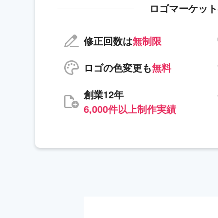
ロゴマーケット
修正回数は
無制限
ロゴの色変更も
無料
創業12年
6,000件以上制作実績