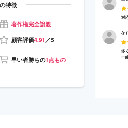
の特徴
対
著作権完全譲渡
な
顧客評価
4.91
／5
多
一
早い者勝ちの
1点もの