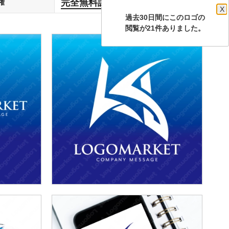
完全無料譲渡
権
します
X
過去30日間にこのロゴの
閲覧が21件ありました。