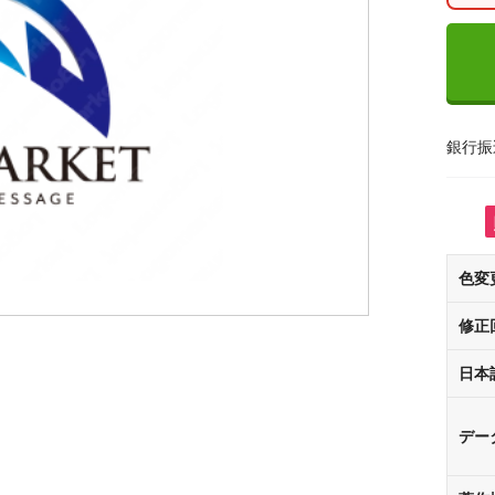
銀行振
色変
修正
日本
デー