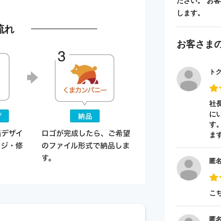
ださい。 お
します。
流れ
お客さま
ト
社
に
す
ま
匿
こ
匿