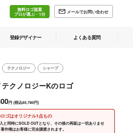
無料ロゴ提案
/
メールでお問い合わせ
5
プロが選ぶ・1分
登録デザイナー
よくある質問
テクノロジー
シャープ
イテクノロジーKのロゴ
800
円
(税込65,780円)
のロゴはオリジナル1点もの
入と同時にSOLD OUTとなり、その後の再販は一切ありませ
 著作権はお客様に完全譲渡されます。