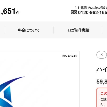
1,651
お電話でロゴの相談
\
0120-962-16
件
料金について
ロゴ制作実績
K
No.43749
ハ
59,
こ
ご購
ん。