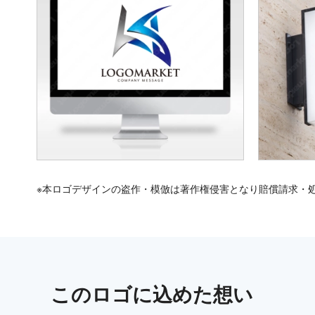
※本ロゴデザインの盗作・模倣は著作権侵害となり賠償請求・
この
ロゴ
に込めた想い