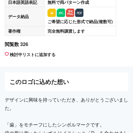
日本語英語表記
無料
で両パターン作成
データ納品
ご希望に応じた形式で納品(複数可)
著作権
完全無料譲渡
します
閲覧数 326
検討中リストに追加する
この
ロゴ
に込めた想い
デザインに興味を持っていただき、ありがとうございまし
た。
「歯」をモチーフにしたシンボルマークです。
歯の形に拘ったシンボルにイニシャル「D」を合わせまし