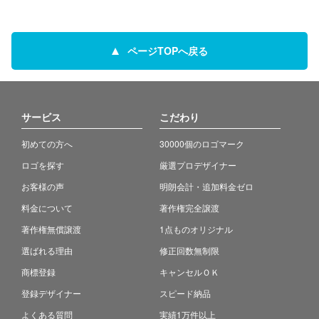
ページTOPへ戻る
サービス
こだわり
初めての方へ
30000個のロゴマーク
ロゴを探す
厳選プロデザイナー
お客様の声
明朗会計・追加料金ゼロ
料金について
著作権完全譲渡
著作権無償譲渡
1点ものオリジナル
選ばれる理由
修正回数無制限
商標登録
キャンセルＯＫ
登録デザイナー
スピード納品
よくある質問
実績1万件以上