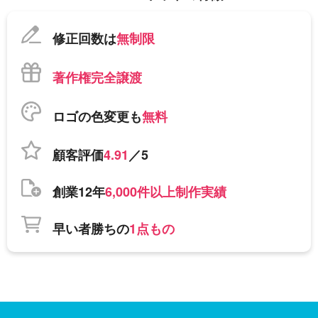
修正回数は
無制限
著作権完全譲渡
ロゴの色変更も
無料
顧客評価
4.91
／5
創業12年
6,000件以上制作実績
早い者勝ちの
1点もの