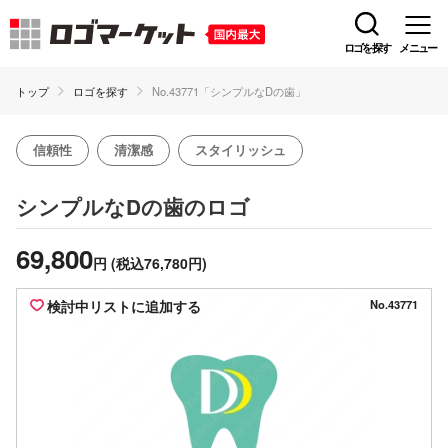
ロゴを探す
メニュー
トップ
ロゴを探す
No.43771「シンプルなDの歯」
信頼性
清潔感
スタイリッシュ
のロゴ
シンプルなDの歯
69,800
円
(税込76,780円)
検討中リストに追加する
No.43771