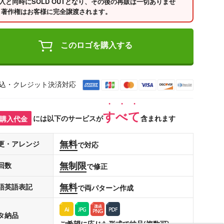
入と同時にSOLD OUTとなり、その後の再販は一切ありませ
 著作権はお客様に完全譲渡されます。
このロゴを購入する
込・クレジット決済対応
すべて
購入代金
には以下のサービスが
含まれます
無料
更・アレンジ
で対応
無制限
回数
で修正
無料
語英語表記
で両パターン作成
タ納品
ご希望に応じた形式で納品(複数可)