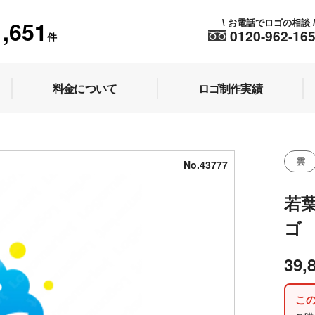
1,651
お電話でロゴの相談
\
0120-962-16
件
料金について
ロゴ制作実績
雲
No.43777
若
ゴ
39,
こ