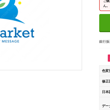
ご購
ん。
銀行振
色変
修正
日本
デー