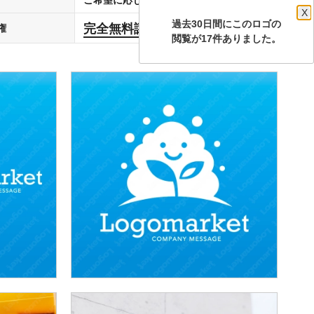
X
過去30日間にこのロゴの
完全無料譲渡
権
します
閲覧が17件ありました。