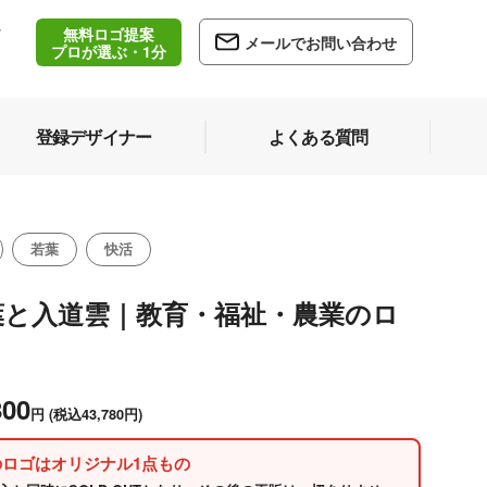
無料ロゴ提案
/
メールでお問い合わせ
5
プロが選ぶ・1分
登録デザイナー
よくある質問
若葉
快活
葉と入道雲｜教育・福祉・農業のロ
800
円
(税込43,780円)
のロゴはオリジナル1点もの