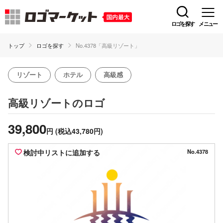
ロゴを探す
メニュー
トップ
ロゴを探す
No.4378「高級リゾート」
リゾート
ホテル
高級感
のロゴ
高級リゾート
39,800
円
(税込43,780円)
検討中リストに追加する
No.4378