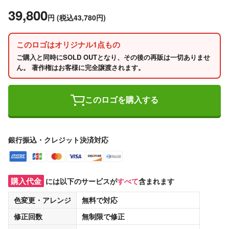
39,800
円
(税込43,780円)
このロゴはオリジナル1点もの
ご購入と同時にSOLD OUTとなり、その後の再販は一切ありませ
ん。 著作権はお客様に完全譲渡されます。
このロゴを購入する
銀行振込・クレジット決済対応
購入代金
には以下のサービスが
すべて
含まれます
色変更・アレンジ
無料
で対応
修正回数
無制限
で修正