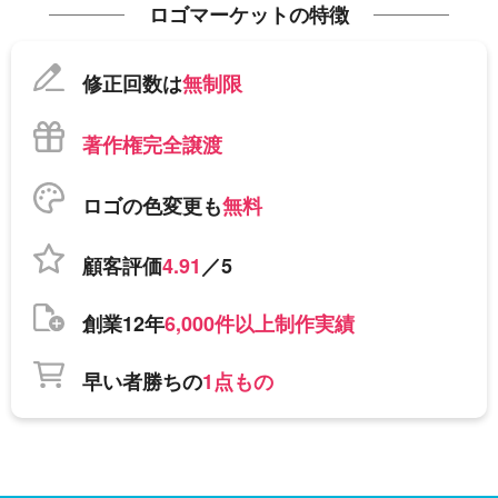
ロゴマーケットの特徴
修正回数は
無制限
著作権完全譲渡
ロゴの色変更も
無料
顧客評価
4.91
／5
創業12年
6,000件以上制作実績
早い者勝ちの
1点もの