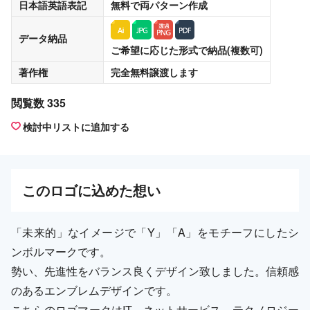
日本語英語表記
無料
で両パターン作成
データ納品
ご希望に応じた形式で納品(複数可)
著作権
完全無料譲渡
します
閲覧数 335
検討中リストに追加する
この
ロゴ
に込めた想い
「未来的」なイメージで「Y」「A」をモチーフにしたシ
ンボルマークです。
勢い、先進性をバランス良くデザイン致しました。信頼感
のあるエンブレムデザインです。
こちらのロゴマークはIT、ネットサービス、テクノロジー