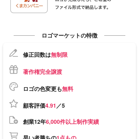
ロゴマーケットの特徴
修正回数は
無制限
著作権完全譲渡
ロゴの色変更も
無料
顧客評価
4.91
／5
創業12年
6,000件以上制作実績
早い者勝ちの
1点もの