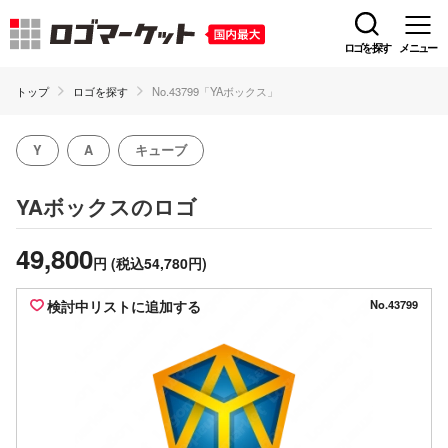
ロゴを探す
メニュー
トップ
ロゴを探す
No.43799「YAボックス」
Y
A
キューブ
のロゴ
YAボックス
49,800
円
(税込54,780円)
検討中リストに追加する
No.43799