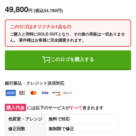
49,800
円
(税込54,780円)
このロゴはオリジナル1点もの
ご購入と同時にSOLD OUTとなり、その後の再販は一切ありませ
ん。 著作権はお客様に完全譲渡されます。
このロゴを購入する
銀行振込・クレジット決済対応
購入代金
には以下のサービスが
すべて
含まれます
色変更・アレンジ
無料
で対応
修正回数
無制限
で修正