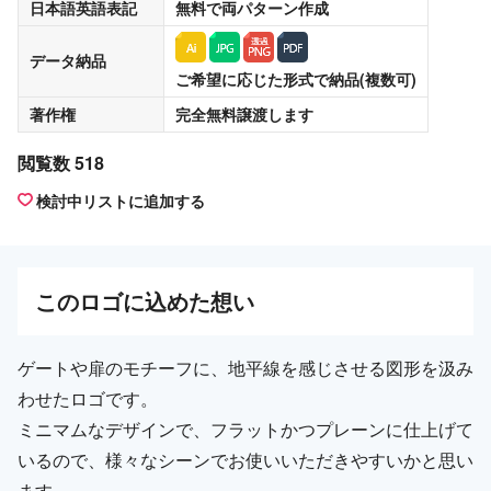
日本語英語表記
無料
で両パターン作成
データ納品
ご希望に応じた形式で納品(複数可)
著作権
完全無料譲渡
します
閲覧数 518
検討中リストに追加する
この
ロゴ
に込めた想い
ゲートや扉のモチーフに、地平線を感じさせる図形を汲み
わせたロゴです。
ミニマムなデザインで、フラットかつプレーンに仕上げて
いるので、様々なシーンでお使いいただきやすいかと思い
ます。