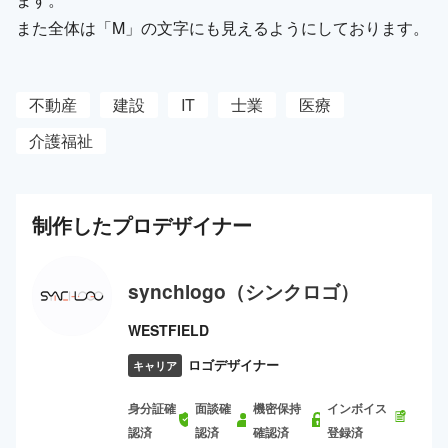
また全体は「M」の文字にも見えるようにしております。
不動産
建設
IT
士業
医療
介護福祉
制作した
プロ
デザイナー
synchlogo（シンクロゴ）
WESTFIELD
ロゴデザイナー
キャリア
身分証確
面談確
機密保持
インボイス
認済
認済
確認済
登録済