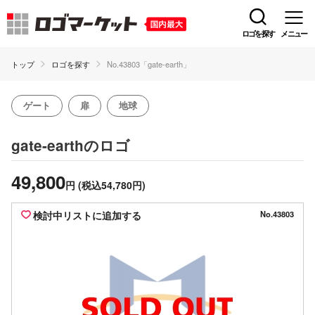
ロゴを探す
メニュー
トップ
ロゴを探す
No.43803「gate-earth」
ゲート
扉
地球
のロゴ
gate-earth
49,800
円
(税込54,780円)
検討中リストに追加する
No.43803