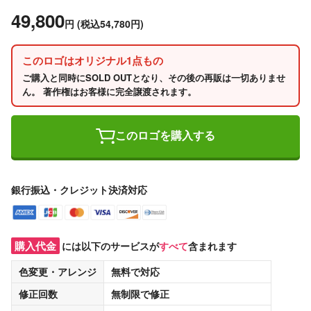
49,800
円
(税込54,780円)
このロゴはオリジナル1点もの
ご購入と同時にSOLD OUTとなり、その後の再販は一切ありませ
ん。 著作権はお客様に完全譲渡されます。
このロゴを購入する
銀行振込・クレジット決済対応
購入代金
には以下のサービスが
すべて
含まれます
色変更・アレンジ
無料
で対応
修正回数
無制限
で修正