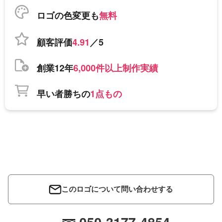
ロゴの色変更も
無料
顧客評価
4.91
／5
創業12年
6,000件以上制作実績
早い者勝ちの
1点もの
このロゴについて問い合わせする