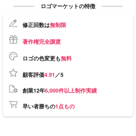
ロゴマーケットの特徴
修正回数は
無制限
著作権完全譲渡
ロゴの色変更も
無料
顧客評価
4.91
／5
創業12年
6,000件以上制作実績
早い者勝ちの
1点もの