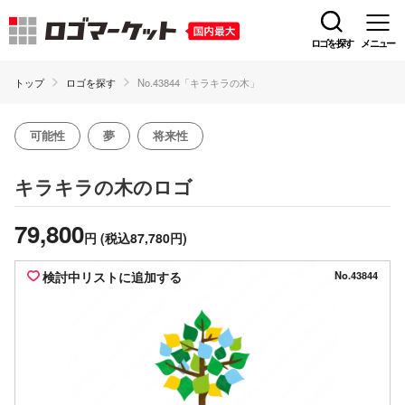
ロゴを探す
メニュー
トップ
ロゴを探す
No.43844「キラキラの木」
可能性
夢
将来性
のロゴ
キラキラの木
79,800
円
(税込87,780円)
検討中リストに追加する
No.43844