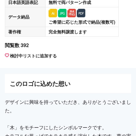
日本語英語表記
無料
で両パターン作成
データ納品
ご希望に応じた形式で納品(複数可)
著作権
完全無料譲渡
します
閲覧数 392
検討中リストに追加する
この
ロゴ
に込めた想い
デザインに興味を持っていただき、ありがとうございまし
た。
「木」をモチーフにしたシンボルマークです。
カラフルな葉っぱでキラキラ感を演出した木です。夢の実