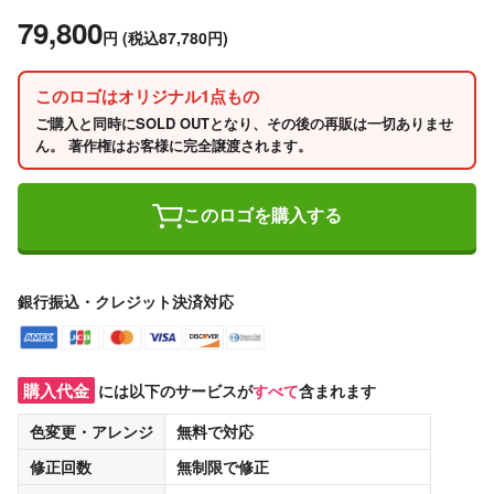
79,800
円
(税込87,780円)
このロゴはオリジナル1点もの
ご購入と同時にSOLD OUTとなり、その後の再販は一切ありませ
ん。 著作権はお客様に完全譲渡されます。
このロゴを購入する
銀行振込・クレジット決済対応
購入代金
には以下のサービスが
すべて
含まれます
色変更・アレンジ
無料
で対応
修正回数
無制限
で修正