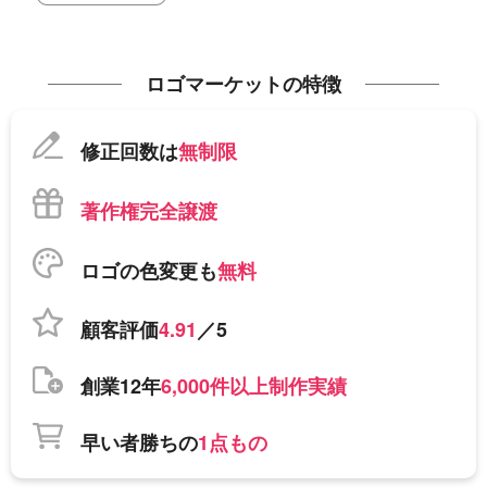
ロゴマーケットの特徴
修正回数は
無制限
著作権完全譲渡
ロゴの色変更も
無料
顧客評価
4.91
／5
創業12年
6,000件以上制作実績
早い者勝ちの
1点もの