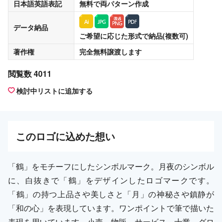
日本語英語表記
無料
で両パターン作成
データ納品
ご希望に応じた形式で納品(複数可)
著作権
完全無料譲渡
します
閲覧数 4011
検討中リストに追加する
この
ロゴ
に込めた想い
「鶴」をモチーフにしたシンボルマーク。月夜のシンボル
に、白抜きで「鶴」をデザインしたロゴマークです。
「鶴」の持つ上品さや美しさと「月」の神秘さや鎮静が
「和の心」を表現しています。ワンポイントで筆で描いた
表現を用いています。小売、物販、サービス、士業、グロ