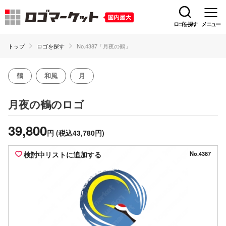
ロゴを探す
メニュー
トップ
ロゴを探す
No.4387「月夜の鶴」
鶴
和風
月
のロゴ
月夜の鶴
39,800
円
(税込43,780円)
検討中リストに追加する
No.4387