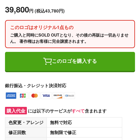
39,800
円
(税込43,780円)
このロゴはオリジナル1点もの
ご購入と同時にSOLD OUTとなり、その後の再販は一切ありませ
ん。 著作権はお客様に完全譲渡されます。
このロゴを購入する
銀行振込・クレジット決済対応
購入代金
には以下のサービスが
すべて
含まれます
色変更・アレンジ
無料
で対応
修正回数
無制限
で修正