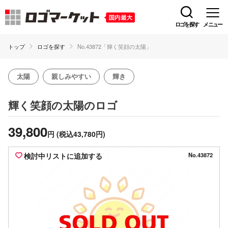
ロゴを探す
メニュー
トップ
ロゴを探す
No.43872「輝く笑顔の太陽」
太陽
親しみやすい
輝き
のロゴ
輝く笑顔の太陽
39,800
円
(税込43,780円)
検討中リストに追加する
No.43872