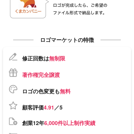
ロゴマーケットの特徴
修正回数は
無制限
著作権完全譲渡
ロゴの色変更も
無料
顧客評価
4.91
／5
創業12年
6,000件以上制作実績