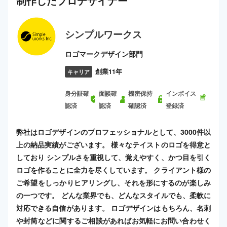
制作した
プロ
デザイナー
シンプルワークス
ロゴマークデザイン部門
創業11年
キャリア
身分証確
面談確
機密保持
インボイス
認済
認済
確認済
登録済
弊社はロゴデザインのプロフェッショナルとして、3000件以
上の納品実績がございます。 様々なテイストのロゴを得意と
しており シンプルさを重視して、覚えやすく、かつ目を引く
ロゴを作ることに全力を尽くしています。 クライアント様の
ご希望をしっかりヒアリングし、それを形にするのが楽しみ
の一つです。 どんな業界でも、どんなスタイルでも、柔軟に
対応できる自信があります。 ロゴデザインはもちろん、名刺
や封筒などに関するご相談があればお気軽にお問い合わせく