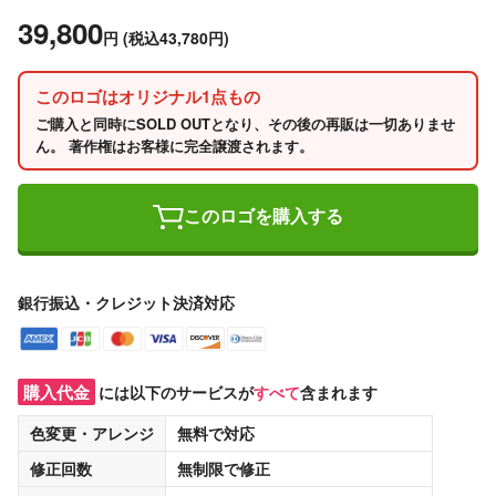
39,800
円
(税込43,780円)
このロゴはオリジナル1点もの
ご購入と同時にSOLD OUTとなり、その後の再販は一切ありませ
ん。 著作権はお客様に完全譲渡されます。
このロゴを購入する
銀行振込・クレジット決済対応
購入代金
には以下のサービスが
すべて
含まれます
色変更・アレンジ
無料
で対応
修正回数
無制限
で修正