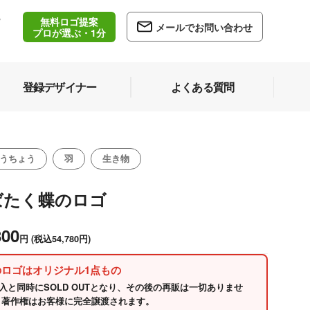
無料ロゴ提案
/
メールでお問い合わせ
5
プロが選ぶ・1分
登録デザイナー
よくある質問
うちょう
羽
生き物
ばたく蝶のロゴ
800
円
(税込54,780円)
のロゴはオリジナル1点もの
入と同時にSOLD OUTとなり、その後の再販は一切ありませ
 著作権はお客様に完全譲渡されます。