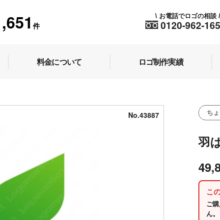
1,651
お電話でロゴの相談
\
0120-962-16
件
料金について
ロゴ制作実績
ちょ
No.43887
羽
49,
こ
ご購
ん。