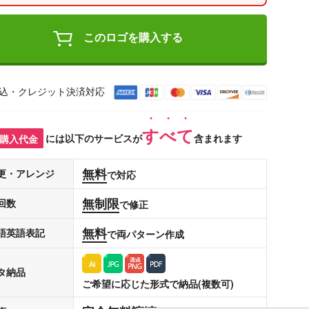
このロゴを購入する
込・クレジット決済対応
すべて
購入代金
には以下のサービスが
含まれます
無料
更・アレンジ
で対応
無制限
回数
で修正
無料
語英語表記
で両パターン作成
タ納品
ご希望に応じた形式で納品(複数可)