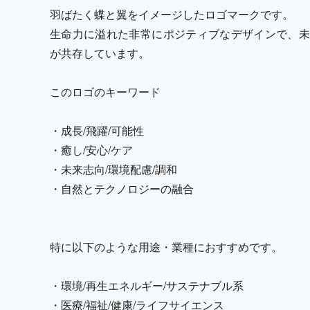
羽ばたく蝶と翼をイメージしたロゴマークです。
生命力に溢れた非常にポジティブなデザインで、未
が共存しています。
このロゴのキーワード
・成長/飛躍/可能性
・癒し/安心/ケア
・未来志向/環境配慮/調和
・自然とテクノロジーの融合
特に以下のような用途・業種におすすめです。
・環境/再生エネルギー/サステナブル系
・医療/福祉/健康/ライフサイエンス