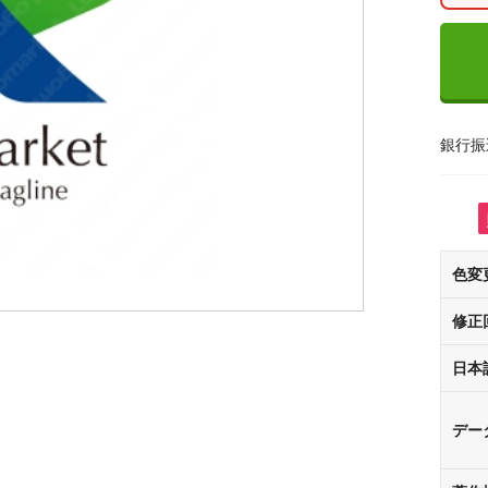
銀行振
色変
修正
日本
デー