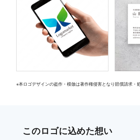
※本ロゴデザインの盗作・模倣は著作権侵害となり賠償請求・
この
ロゴ
に込めた想い