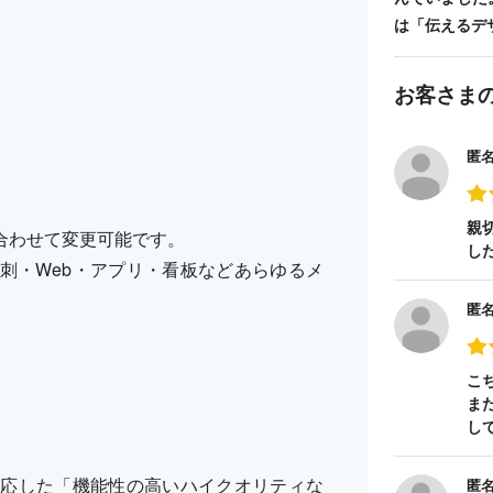
は「伝えるデ
お客さま
匿
親
合わせて変更可能です。
し
刺・Web・アプリ・看板などあらゆるメ
匿
こ
ま
し
ラーに対応した「機能性の高いハイクオリティな
匿