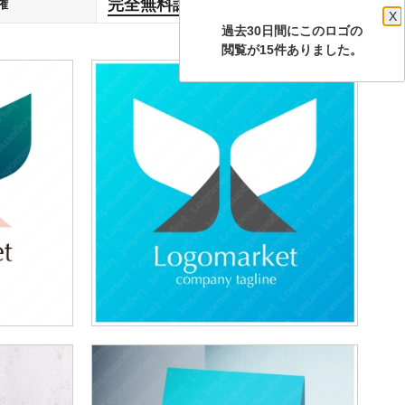
完全無料譲渡
権
します
X
過去30日間にこのロゴの
閲覧が15件ありました。