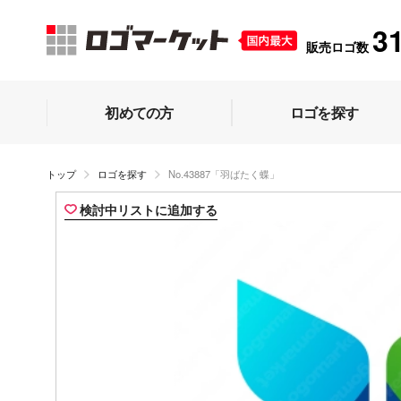
3
販売ロゴ数
初めての方
ロゴを探す
トップ
ロゴを探す
No.43887「羽ばたく蝶」
検討中リストに追加する