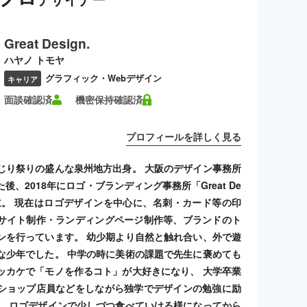
Great Design.
ハヤノ トモヤ
グラフィック・Webデザイン
キャリア
面談確認済
機密保持確認済
プロフィールを詳しく見る
じり祭りの盛んな泉州地方出身。 大阪のデザイン事務所
後、2018年にロゴ・ブランディング事務所「Great De
を設立。 現在はロゴデザインを中心に、名刺・カード等の印
サイト制作・ランディングページ制作等、ブランドのト
ンを行っています。 幼少期より自然と触れ合い、外で遊
な少年でした。 中学の時に美術の課題で先生に褒めても
ッカケで「モノを作るコト」が大好きになり、 大学卒業
ショップ店員などをしながら独学でデザインの勉強に励
。 ロゴデザインで少しづつ食べていける様になってから