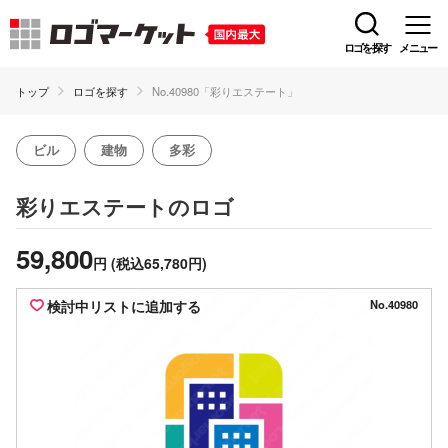
ロゴを探す
メニュー
トップ
ロゴを探す
No.40980「彩りエステート」
ビル
建物
多彩
のロゴ
彩りエステート
59,800
円
(税込65,780円)
検討中リストに追加する
No.40980