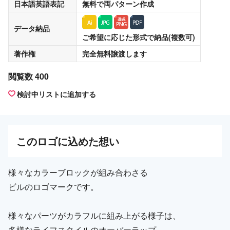
日本語英語表記
無料
で両パターン作成
データ納品
ご希望に応じた形式で納品(複数可)
著作権
完全無料譲渡
します
閲覧数 400
検討中リストに追加する
この
ロゴ
に込めた想い
様々なカラーブロックが組み合わさる
ビルのロゴマークです。
様々なパーツがカラフルに組み上がる様子は、
多様なライフスタイルのオーバーラップ。