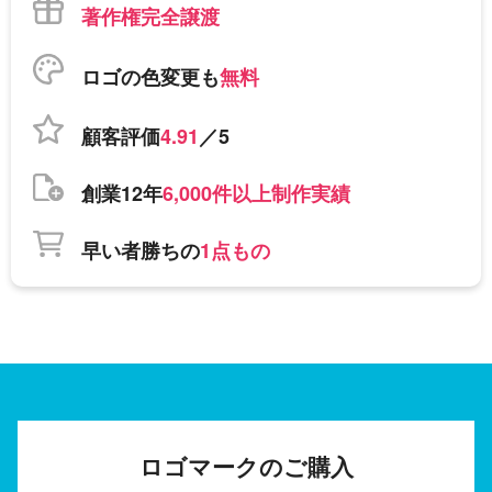
著作権完全譲渡
ロゴの色変更も
無料
顧客評価
4.91
／5
創業12年
6,000件以上制作実績
早い者勝ちの
1点もの
ロゴマークのご購入