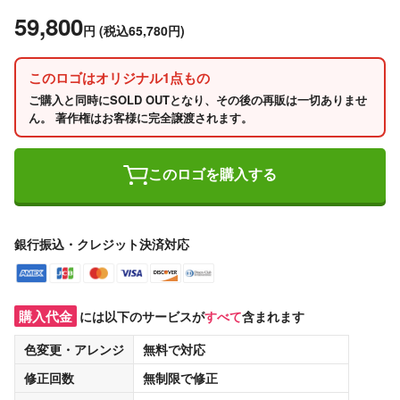
59,800
円
(税込65,780円)
このロゴはオリジナル1点もの
ご購入と同時にSOLD OUTとなり、その後の再販は一切ありませ
ん。 著作権はお客様に完全譲渡されます。
このロゴを購入する
銀行振込・クレジット決済対応
購入代金
には以下のサービスが
すべて
含まれます
色変更・アレンジ
無料
で対応
修正回数
無制限
で修正