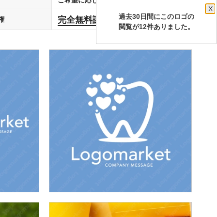
X
過去30日間にこのロゴの
完全無料譲渡
権
します
閲覧が12件ありました。