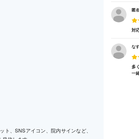
匿
対
な
多
一
ット、SNSアイコン、院内サインなど、