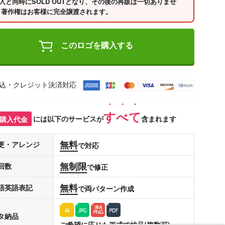
入と同時にSOLD OUTとなり、その後の再販は一切ありませ
 著作権はお客様に完全譲渡されます。
このロゴを購入する
込・クレジット決済対応
すべて
購入代金
には以下のサービスが
含まれます
無料
更・アレンジ
で対応
無制限
回数
で修正
無料
語英語表記
で両パターン作成
タ納品
ご希望に応じた形式で納品(複数可)