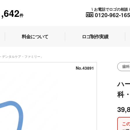
1,642
お電話でロゴの相談
\
0120-962-16
件
料金について
ロゴ制作実績
科・デンタルケア・ファミリー」
歯科
No.43891
ハ
科
39,
こ