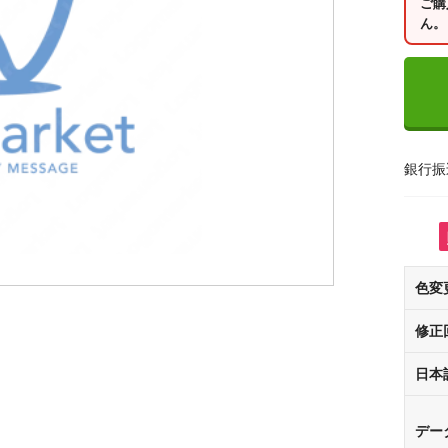
ご購
ん。
銀行振
色変
修正
日本
デー