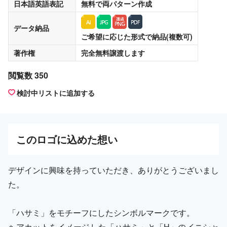
日本語英語表記
無料
で両パターン作成
データ納品
ご希望に応じた形式で納品(複数可)
著作権
完全無料譲渡
します
閲覧数 350
検討中リストに追加する
この
ロゴ
に込めた想い
デザインに興味を持っていただき、ありがとうございまし
た。
「ハサミ」をモチーフにしたシンボルマークです。
ヘアカットをイメージした「ハサミ」と「H」のイニシャ