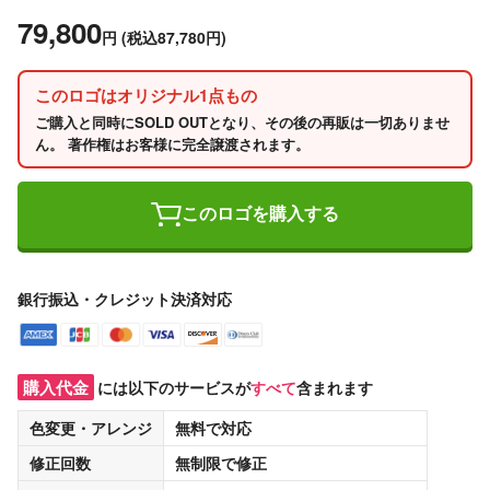
79,800
円
(税込87,780円)
このロゴはオリジナル1点もの
ご購入と同時にSOLD OUTとなり、その後の再販は一切ありませ
ん。 著作権はお客様に完全譲渡されます。
このロゴを購入する
銀行振込・クレジット決済対応
購入代金
には以下のサービスが
すべて
含まれます
色変更・アレンジ
無料
で対応
修正回数
無制限
で修正