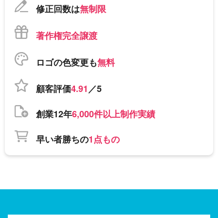
修正回数は
無制限
著作権完全譲渡
ロゴの色変更も
無料
顧客評価
4.91
／5
創業12年
6,000件以上制作実績
早い者勝ちの
1点もの