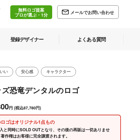
無料ロゴ提案
/
メールでお問い合わせ
5
プロが選ぶ・1分
登録デザイナー
よくある質問
いい
安心感
キャラクター
ッズ恐竜デンタルのロゴ
800
円
(税込87,780円)
のロゴはオリジナル1点もの
入と同時にSOLD OUTとなり、その後の再販は一切ありませ
 著作権はお客様に完全譲渡されます。