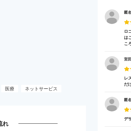
匿
ロ
は
こ
宮
レ
だ
医療
ネットサービス
匿
デ
流れ