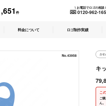
1,651
お電話でロゴの相談
\
0120-962-16
件
料金について
ロゴ制作実績
かわ
No.43958
キ
79,
こ
ご購
ん。