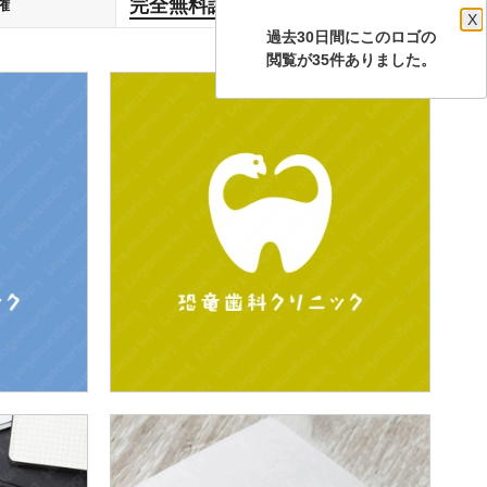
完全無料譲渡
権
します
X
過去30日間にこのロゴの
閲覧が35件ありました。