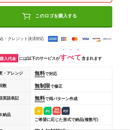
このロゴを購入する
込・クレジット決済対応
すべて
購入代金
には以下のサービスが
含まれます
無料
更・アレンジ
で対応
無制限
回数
で修正
無料
語英語表記
で両パターン作成
タ納品
ご希望に応じた形式で納品(複数可)