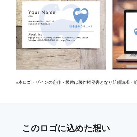
※本ロゴデザインの盗作・模倣は著作権侵害となり賠償請求・
この
ロゴ
に込めた想い