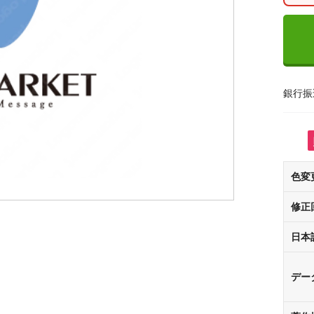
銀行振
色変
修正
日本
デー