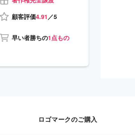
顧客評価
4.91
／5
早い者勝ちの
1点もの
ロゴマークのご購入