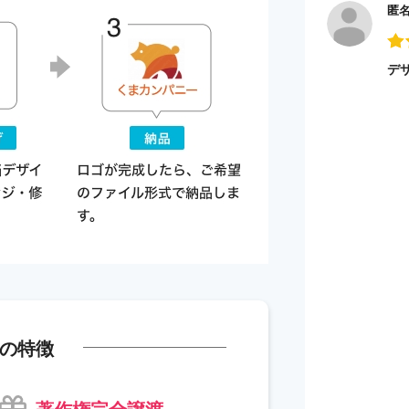
匿
デ
の特徴
著作権完全譲渡