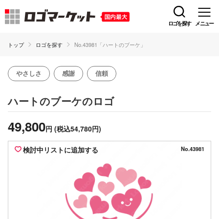
ロゴを探す
メニュー
トップ
ロゴを探す
No.43981「ハートのブーケ」
やさしさ
感謝
信頼
のロゴ
ハートのブーケ
49,800
円
(税込54,780円)
検討中リストに追加する
No.43981