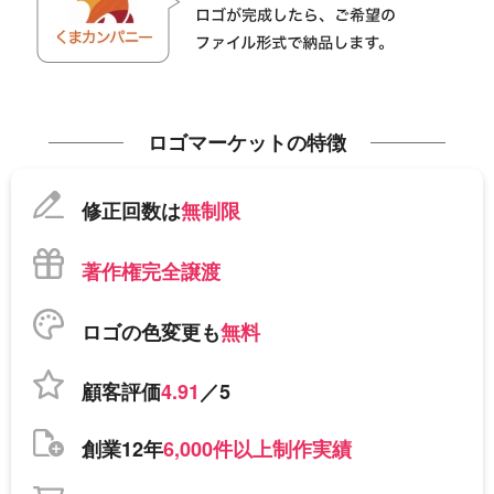
ロゴマーケットの特徴
修正回数は
無制限
著作権完全譲渡
ロゴの色変更も
無料
顧客評価
4.91
／5
創業12年
6,000件以上制作実績