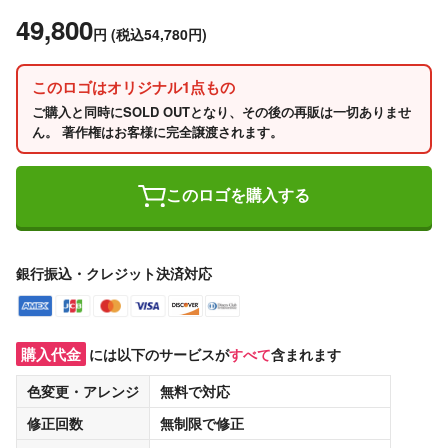
49,800
円
(税込54,780円)
このロゴはオリジナル1点もの
ご購入と同時にSOLD OUTとなり、その後の再販は一切ありませ
ん。 著作権はお客様に完全譲渡されます。
このロゴを購入する
銀行振込・クレジット決済対応
購入代金
には以下のサービスが
すべて
含まれます
色変更・アレンジ
無料
で対応
修正回数
無制限
で修正