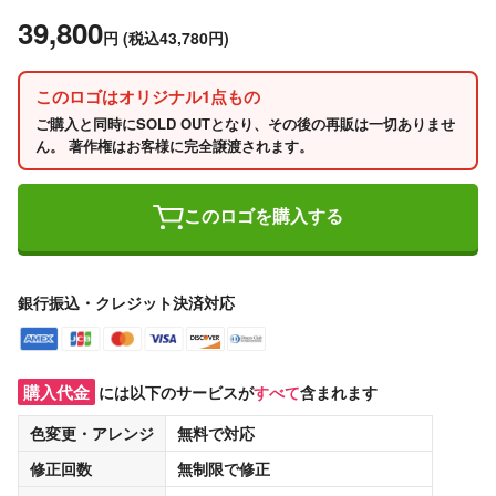
39,800
円
(税込43,780円)
このロゴはオリジナル1点もの
ご購入と同時にSOLD OUTとなり、その後の再販は一切ありませ
ん。 著作権はお客様に完全譲渡されます。
このロゴを購入する
銀行振込・クレジット決済対応
購入代金
には以下のサービスが
すべて
含まれます
色変更・アレンジ
無料
で対応
修正回数
無制限
で修正