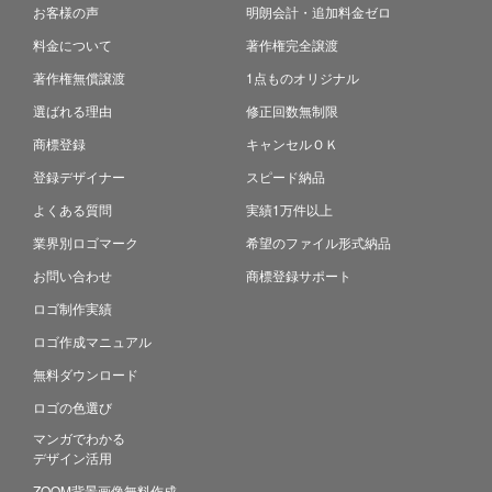
お客様の声
明朗会計・追加料金ゼロ
料金について
著作権完全譲渡
著作権無償譲渡
1点ものオリジナル
選ばれる理由
修正回数無制限
商標登録
キャンセルＯＫ
登録デザイナー
スピード納品
よくある質問
実績1万件以上
業界別ロゴマーク
希望のファイル形式納品
お問い合わせ
商標登録サポート
ロゴ制作実績
ロゴ作成マニュアル
無料ダウンロード
ロゴの色選び
マンガでわかる
デザイン活用
ZOOM背景画像無料作成