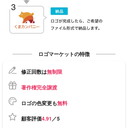
ロゴマーケットの特徴
修正回数は
無制限
著作権完全譲渡
ロゴの色変更も
無料
顧客評価
4.91
／5