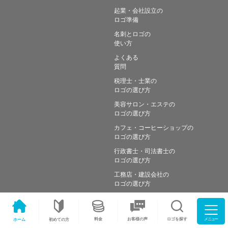
起業・会社設立の
ロゴ準備
名刺とロゴの
使い方
よくある
質問
税理士・士業の
ロゴの選び方
美容サロン・エステの
ロゴの選び方
カフェ・コーヒーショップの
ロゴの選び方
行政書士・司法書士の
ロゴの選び方
工務店・建設会社の
ロゴの選び方
メニュー
料金
ロゴを探す
お客様の声
ホーム
初めての方
Copyright © Simple works Inc. All Rights Reserved.