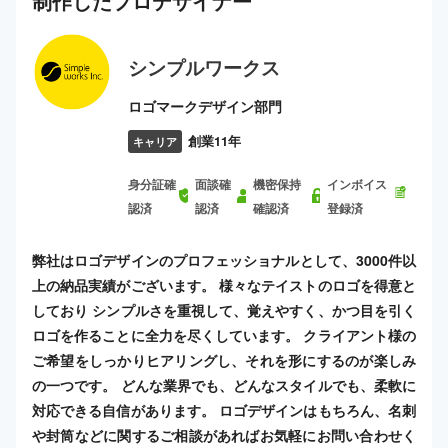
制作した
プロ
デザイナー
シンプルワークス
ロゴマークデザイン部門
創業11年
キャリア
身分証確
面談確
機密保持
インボイス
認済
認済
確認済
登録済
弊社はロゴデザインのプロフェッショナルとして、3000件以
上の納品実績がございます。 様々なテイストのロゴを得意と
しており シンプルさを重視して、覚えやすく、かつ目を引く
ロゴを作ることに全力を尽くしています。 クライアント様の
ご希望をしっかりヒアリングし、それを形にするのが楽しみ
の一つです。 どんな業界でも、どんなスタイルでも、柔軟に
対応できる自信があります。 ロゴデザインはもちろん、名刺
や封筒などに関するご相談があればお気軽にお問い合わせく