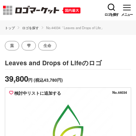
ロゴを探す
メニュー
トップ
ロゴを探す
No.44034「Leaves and Drops of Life」
葉
雫
生命
のロゴ
Leaves and Drops of Life
39,800
円
(税込43,780円)
検討中リストに追加する
No.44034