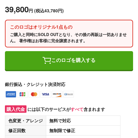
39,800
円
(税込43,780円)
このロゴはオリジナル1点もの
ご購入と同時にSOLD OUTとなり、その後の再販は一切ありませ
ん。 著作権はお客様に完全譲渡されます。
このロゴを購入する
銀行振込・クレジット決済対応
購入代金
には以下のサービスが
すべて
含まれます
色変更・アレンジ
無料
で対応
修正回数
無制限
で修正