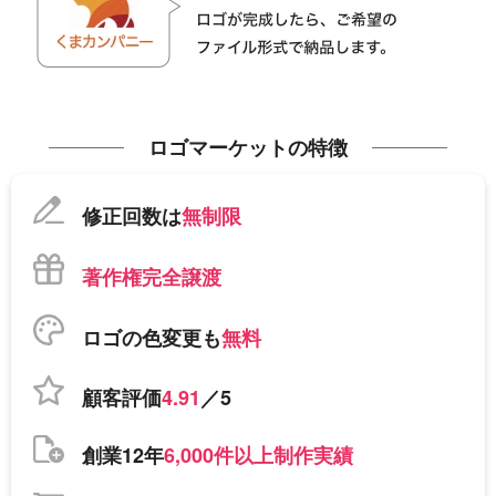
ロゴマーケットの特徴
修正回数は
無制限
著作権完全譲渡
ロゴの色変更も
無料
顧客評価
4.91
／5
創業12年
6,000件以上制作実績