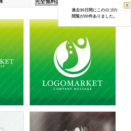
完全無料譲渡
権
します
X
過去30日間にこのロゴの
閲覧が20件ありました。