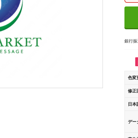
銀行振
色変
修正
日本
デー