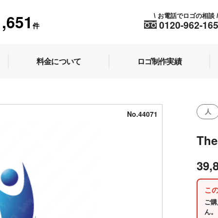
1,651
お電話でロゴの相談
\
0120-962-16
件
料金について
ロゴ制作実績
人
No.44071
The
39,
こ
ご購
ん。