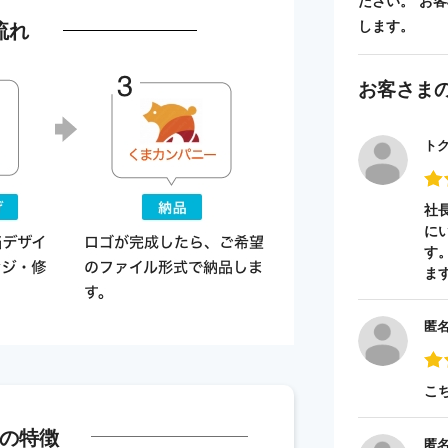
ださい。 お
流れ
します。
お客さま
ト
社
に
す
ま
匿
こ
の特徴
匿