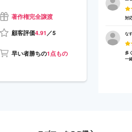
著作権完全譲渡
対
顧客評価
4.91
／5
な
早い者勝ちの
1点もの
多
一