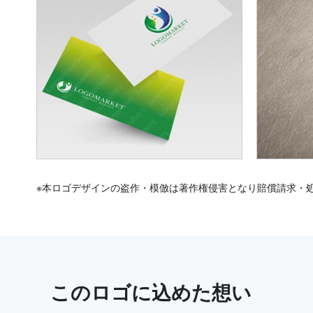
※本ロゴデザインの盗作・模倣は著作権侵害となり賠償請求・
この
ロゴ
に込めた想い