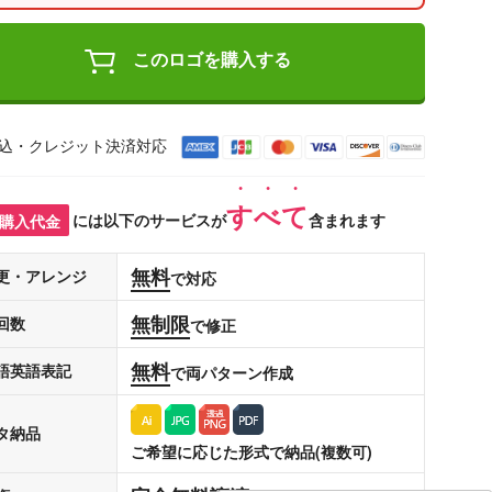
このロゴを購入する
込・クレジット決済対応
すべて
購入代金
には以下のサービスが
含まれます
無料
更・アレンジ
で対応
無制限
回数
で修正
無料
語英語表記
で両パターン作成
タ納品
ご希望に応じた形式で納品(複数可)