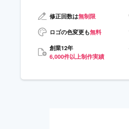
修正回数は
無制限
ロゴの色変更も
無料
創業12年
6,000件以上制作実績