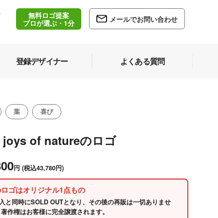
無料ロゴ提案
/
メールでお問い合わせ
5
プロが選ぶ・1分
登録デザイナー
よくある質問
葉
喜び
 joys of natureのロゴ
800
円
(税込43,780円)
のロゴはオリジナル1点もの
入と同時にSOLD OUTとなり、その後の再販は一切ありませ
 著作権はお客様に完全譲渡されます。