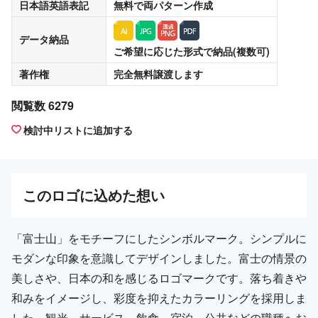
日本語英語表記
無料
で両パターン作成
データ納品
ご希望に応じた形式で納品(複数可)
著作権
完全無料譲渡
します
閲覧数 6279
検討中リストに追加する
この
ロゴ
に込めた想い
「富士山」をモチーフにしたシンボルマーク。シンプルに
モダンな印象を意識してデザインしました。富士の情景の
美しさや、日本の和を感じるロゴマークです。落ち着きや
和みをイメージし、彩度を抑えたカラーリングを採用しま
した。観光、サービス、飲食、宿泊、公共などの職種へお