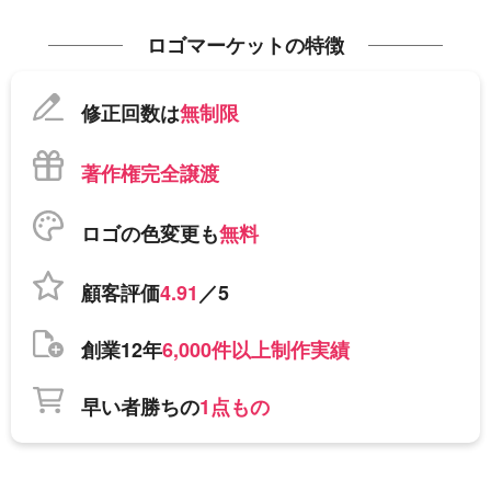
ロゴマーケットの特徴
修正回数は
無制限
著作権完全譲渡
ロゴの色変更も
無料
顧客評価
4.91
／5
創業12年
6,000件以上制作実績
早い者勝ちの
1点もの