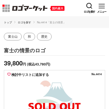
ロゴを探す
メニュー
トップ
ロゴを探す
No.4414「富士の情景」
富士山
和
歴史
のロゴ
富士の情景
39,800
円
(税込43,780円)
検討中リストに追加する
No.4414