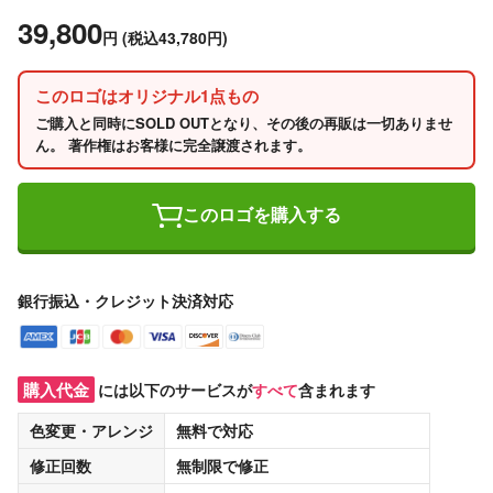
39,800
円
(税込43,780円)
このロゴはオリジナル1点もの
ご購入と同時にSOLD OUTとなり、その後の再販は一切ありませ
ん。 著作権はお客様に完全譲渡されます。
このロゴを購入する
銀行振込・クレジット決済対応
購入代金
には以下のサービスが
すべて
含まれます
色変更・アレンジ
無料
で対応
修正回数
無制限
で修正