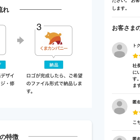
ださい。 お
流れ
します。
お客さま
ト
社
に
す
ま
匿
こ
の特徴
匿