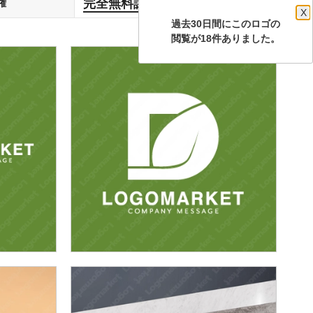
完全無料譲渡
権
します
X
過去30日間にこのロゴの
閲覧が18件ありました。