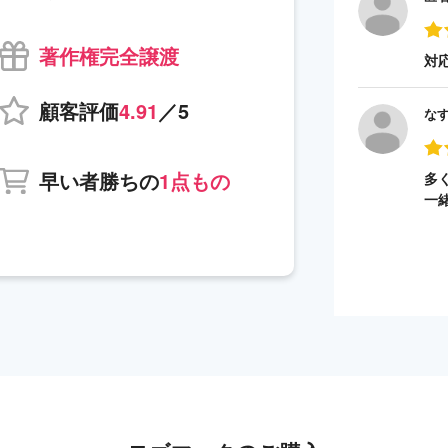
著作権完全譲渡
対
顧客評価
4.91
／5
な
早い者勝ちの
1点もの
多
一