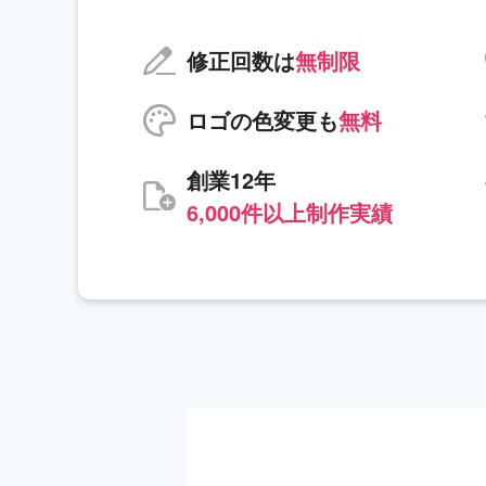
修正回数は
無制限
ロゴの色変更も
無料
創業12年
6,000件以上制作実績