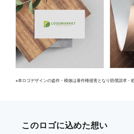
※本ロゴデザインの盗作・模倣は著作権侵害となり賠償請求・
この
ロゴ
に込めた想い