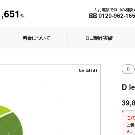
1,651
お電話でロゴの相談
\
0120-962-16
件
料金について
ロゴ制作実績
D
No.44141
D 
39,
こ
ご購
ん。