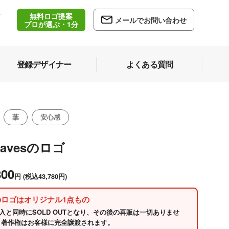
無料ロゴ提案
/
メールでお問い合わせ
5
プロが選ぶ・1分
登録デザイナー
よくある質問
葉
安心感
leavesのロゴ
800
円
(税込43,780円)
のロゴはオリジナル1点もの
入と同時にSOLD OUTとなり、その後の再販は一切ありませ
 著作権はお客様に完全譲渡されます。