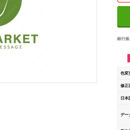
銀行振
色変
修正
日本
デー