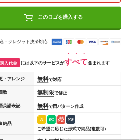
このロゴを購入する
込・クレジット決済対応
すべて
購入代金
には以下のサービスが
含まれます
無料
更・アレンジ
で対応
無制限
回数
で修正
無料
語英語表記
で両パターン作成
タ納品
ご希望に応じた形式で納品(複数可)