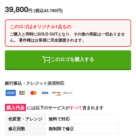
39,800
円
(税込43,780円)
このロゴはオリジナル1点もの
ご購入と同時にSOLD OUTとなり、その後の再販は一切ありませ
ん。 著作権はお客様に完全譲渡されます。
このロゴを購入する
銀行振込・クレジット決済対応
購入代金
には以下のサービスが
すべて
含まれます
色変更・アレンジ
無料
で対応
修正回数
無制限
で修正