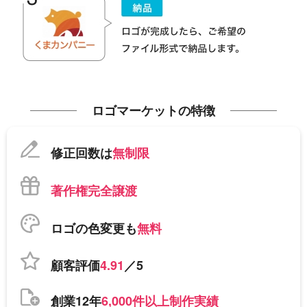
ロゴマーケットの特徴
修正回数は
無制限
著作権完全譲渡
ロゴの色変更も
無料
顧客評価
4.91
／5
創業12年
6,000件以上制作実績