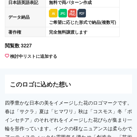
日本語英語表記
無料
で両パターン作成
データ納品
ご希望に応じた形式で納品(複数可)
著作権
完全無料譲渡
します
閲覧数 3227
検討中リストに追加する
この
ロゴ
に込めた想い
四季豊かな日本の美をイメージした花のロゴマークです。
春は「サクラ」夏は「ヒマワリ」秋は「コスモス」冬「ポ
インセチア」のそれぞれをイメージした花びらが集まり一
輪を形作っています。インクの様なニュアンスは柔らかで
アーティスティックな雰囲気を漂わせ「創造力」「芸術