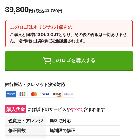
39,800
円
(税込43,780円)
このロゴはオリジナル1点もの
ご購入と同時にSOLD OUTとなり、その後の再販は一切ありませ
ん。 著作権はお客様に完全譲渡されます。
このロゴを購入する
銀行振込・クレジット決済対応
購入代金
には以下のサービスが
すべて
含まれます
色変更・アレンジ
無料
で対応
修正回数
無制限
で修正