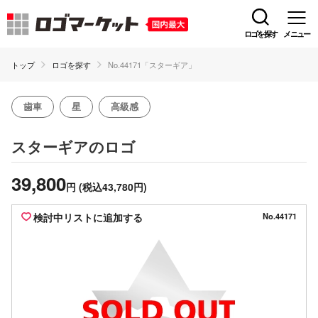
ロゴを探す
メニュー
トップ
ロゴを探す
No.44171「スターギア」
歯車
星
高級感
のロゴ
スターギア
39,800
円
(税込43,780円)
検討中リストに追加する
No.44171