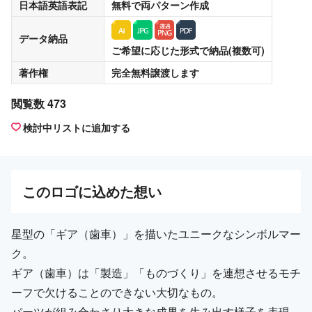
日本語英語表記
無料
で両パターン作成
データ納品
ご希望に応じた形式で納品(複数可)
著作権
完全無料譲渡
します
閲覧数 473
検討中リストに追加する
この
ロゴ
に込めた想い
星型の「ギア（歯車）」を描いたユニークなシンボルマー
ク。
ギア（歯車）は「製造」「ものづくり」を連想させるモチ
ーフで欠けることのできない大切なもの。
パーツが組み合わさり大きな成果を生み出す様子を表現。