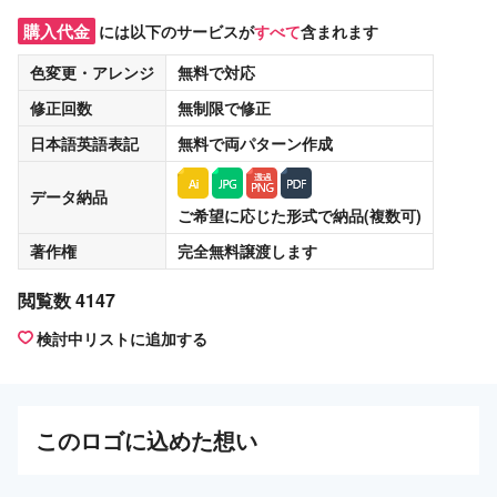
購入代金
には以下のサービスが
すべて
含まれます
色変更・アレンジ
無料
で対応
修正回数
無制限
で修正
日本語英語表記
無料
で両パターン作成
データ納品
ご希望に応じた形式で納品(複数可)
著作権
完全無料譲渡
します
閲覧数 4147
検討中リストに追加する
この
ロゴ
に込めた想い