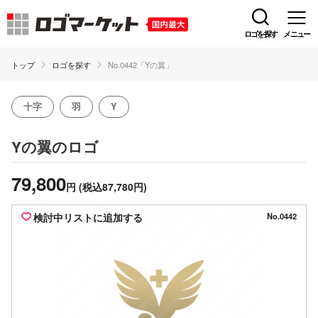
ロゴを探す
メニュー
トップ
ロゴを探す
No.0442「Yの翼」
十字
羽
Y
のロゴ
Yの翼
79,800
円
(税込87,780円)
検討中リストに追加する
No.0442