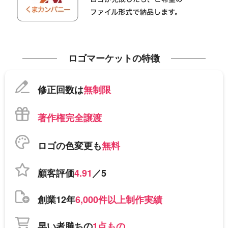
ロゴマーケットの特徴
修正回数は
無制限
著作権完全譲渡
ロゴの色変更も
無料
顧客評価
4.91
／5
創業12年
6,000件以上制作実績
早い者勝ちの
1点もの