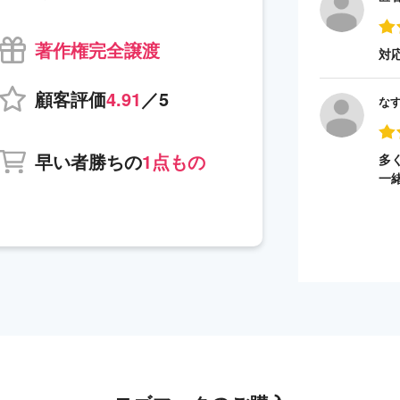
著作権完全譲渡
対
顧客評価
4.91
／5
な
早い者勝ちの
1点もの
多
一