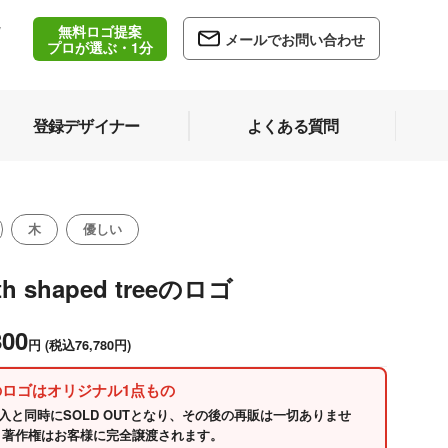
無料ロゴ提案
/
メールでお問い合わせ
5
プロが選ぶ・1分
登録デザイナー
よくある質問
木
優しい
th shaped treeのロゴ
800
円
(税込76,780円)
のロゴはオリジナル1点もの
入と同時にSOLD OUTとなり、その後の再販は一切ありませ
 著作権はお客様に完全譲渡されます。