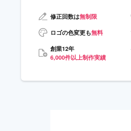
修正回数は
無制限
ロゴの色変更も
無料
創業12年
6,000件以上制作実績