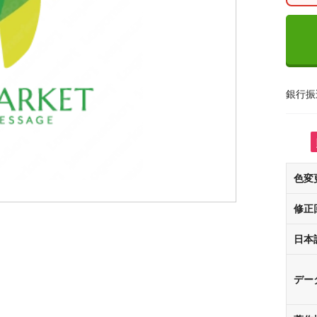
銀行振
色変
修正
日本
デー