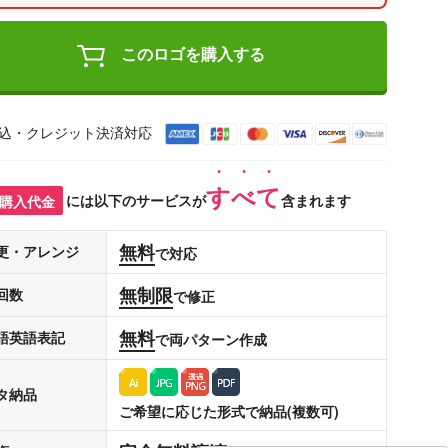
このロゴを購入する
込・クレジット決済対応
すべて
購入代金
には以下のサービスが
含まれます
無料
更・アレンジ
で対応
無制限
回数
で修正
無料
語英語表記
で両パターン作成
タ納品
ご希望に応じた形式で納品(複数可)