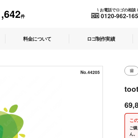
1,642
お電話でロゴの相談
\
0120-962-16
件
料金について
ロゴ制作実績
歯
No.44205
too
69,
こ
ご購
ん。