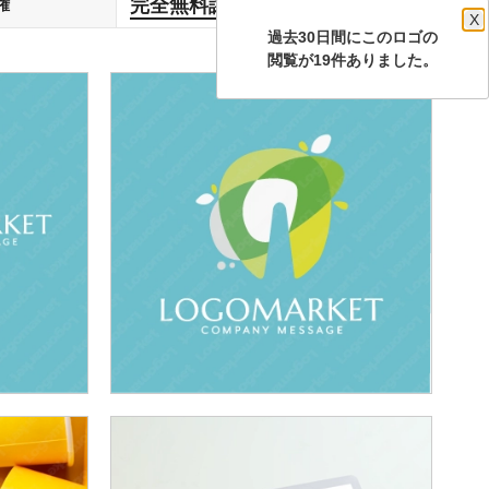
完全無料譲渡
権
します
X
過去30日間にこのロゴの
閲覧が19件ありました。