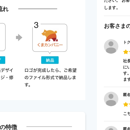
ださい。 お
流れ
します。
お客さま
ト
社
に
す
ま
匿
こ
の特徴
匿