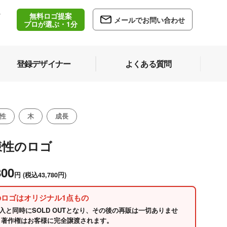
無料ロゴ提案
/
メールでお問い合わせ
5
プロが選ぶ・1分
登録デザイナー
よくある質問
性
木
成長
様性のロゴ
800
円
(税込43,780円)
のロゴはオリジナル1点もの
入と同時にSOLD OUTとなり、その後の再販は一切ありませ
 著作権はお客様に完全譲渡されます。