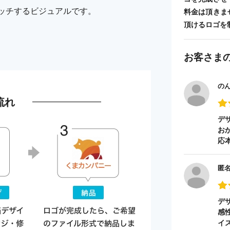
ッチするビジュアルです。
料金は頂きま
頂けるロゴを
お客さま
の
流れ
デ
お
応
匿
デ
感
イ