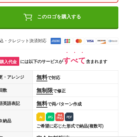
このロゴを購入する
込・クレジット決済対応
すべて
購入代金
には以下のサービスが
含まれます
無料
更・アレンジ
で対応
無制限
回数
で修正
無料
語英語表記
で両パターン作成
タ納品
ご希望に応じた形式で納品(複数可)