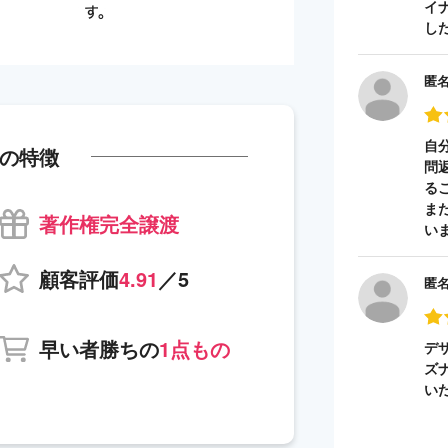
イ
し
匿
自
の特徴
問
る
ま
著作権完全譲渡
い
顧客評価
4.91
／5
匿
早い者勝ちの
1点もの
デ
ズ
い