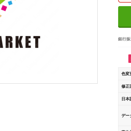
銀行振
色変
修正
日本
デー