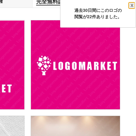
完全無料譲渡
権
します
X
過去30日間にこのロゴの
閲覧が22件ありました。