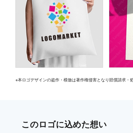
※本ロゴデザインの盗作・模倣は著作権侵害となり賠償請求・
この
ロゴ
に込めた想い