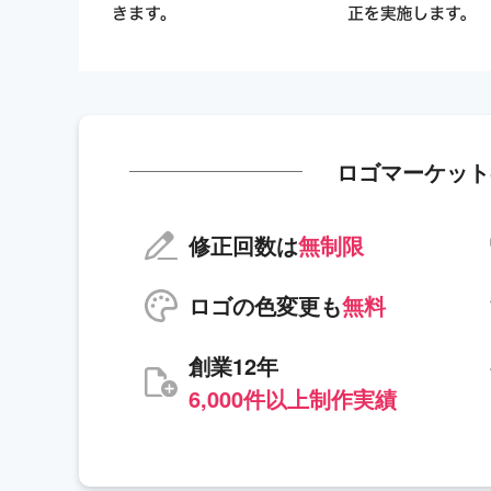
ロゴマーケット
修正回数は
無制限
ロゴの色変更も
無料
創業12年
6,000件以上制作実績