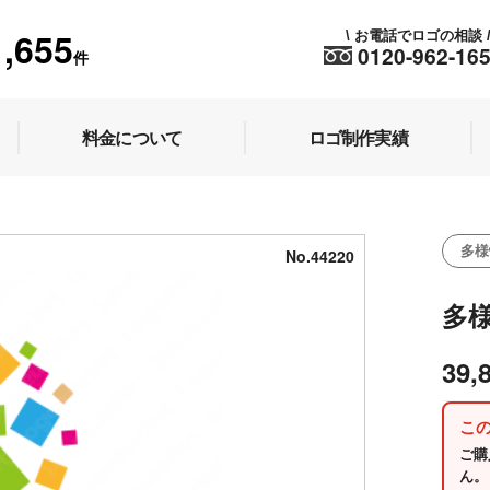
1,655
お電話でロゴの相談
\
0120-962-16
件
料金について
ロゴ制作実績
多様
No.44220
多
39,
こ
ご購
ん。