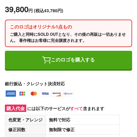
39,800
円
(税込43,780円)
このロゴはオリジナル1点もの
ご購入と同時にSOLD OUTとなり、その後の再販は一切ありませ
ん。 著作権はお客様に完全譲渡されます。
このロゴを購入する
銀行振込・クレジット決済対応
購入代金
には以下のサービスが
すべて
含まれます
色変更・アレンジ
無料
で対応
修正回数
無制限
で修正