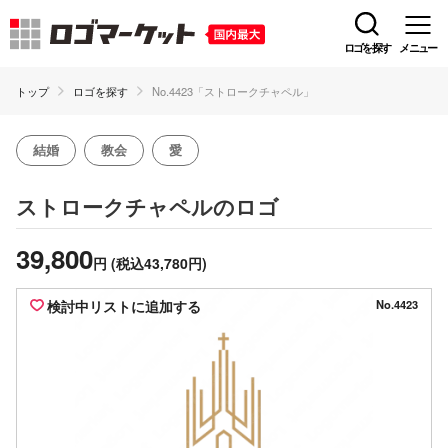
ロゴを探す
メニュー
トップ
ロゴを探す
No.4423「ストロークチャペル」
結婚
教会
愛
のロゴ
ストロークチャペル
39,800
円
(税込43,780円)
検討中リストに追加する
No.4423