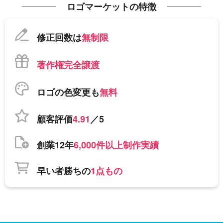
ロゴマーケットの特徴
修正回数は
無制限
著作権完全譲渡
ロゴの色変更も
無料
顧客評価
4.91
／5
創業12年
6,000件以上制作実績
早い者勝ちの
1点もの