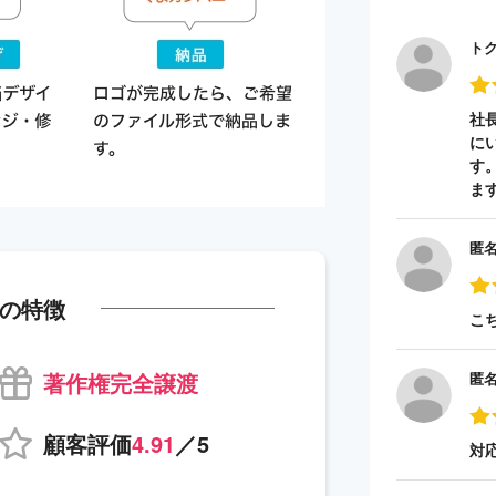
ト
社
に
す
ま
匿
の特徴
こ
著作権完全譲渡
匿
顧客評価
4.91
／5
対