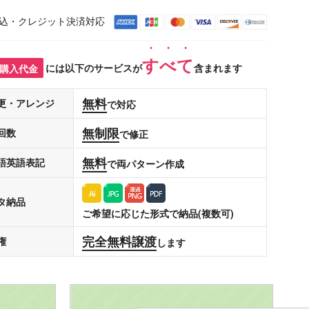
込・クレジット決済対応
すべて
購入代金
には以下のサービスが
含まれます
無料
更・アレンジ
で対応
無制限
回数
で修正
無料
語英語表記
で両パターン作成
タ納品
ご希望に応じた形式で納品(複数可)
完全無料譲渡
権
します