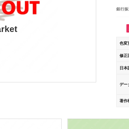
銀行振
rket
色変
修正
日本
デー
著作