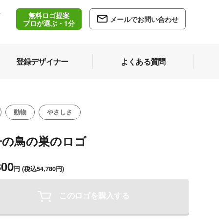
無料ロゴ提案
/
メールでお問い合わせ
5
プロが選ぶ・1分
登録デザイナー
よくある質問
動物
やさしさ
子の鳥の巣のロゴ
800
円
(税込54,780円)
このロゴを購入する