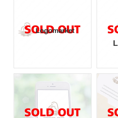
Logomarket
L