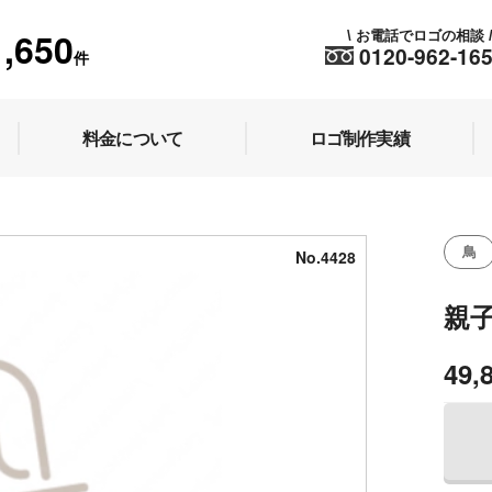
1,650
お電話でロゴの相談
\
0120-962-16
件
料金について
ロゴ制作実績
鳥
No.4428
親
49,