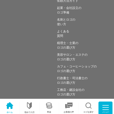
依頼方法ガイド
起業・会社設立の
ロゴ準備
名刺とロゴの
使い方
よくある
質問
税理士・士業の
ロゴの選び方
美容サロン・エステの
ロゴの選び方
カフェ・コーヒーショップの
ロゴの選び方
行政書士・司法書士の
ロゴの選び方
工務店・建設会社の
ロゴの選び方
メニュー
料金
ロゴを探す
お客様の声
ホーム
初めての方
Copyright © Simple works Inc. All Rights Reserved.