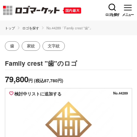
ロゴを探す
メニュー
トップ
ロゴを探す
No.44289「Family crest "歯"」
歯
家紋
文字紋
のロゴ
Family crest "歯"
79,800
円
(税込87,780円)
検討中リストに追加する
No.44289