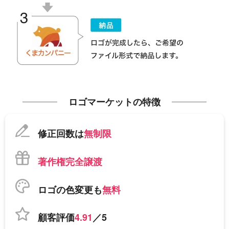
ロゴマーケットの特徴
修正回数は
無制限
著作権完全譲渡
ロゴの色変更も
無料
顧客評価
4.91
／5