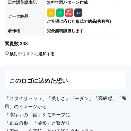
日本語英語表記
無料
で両パターン作成
データ納品
ご希望に応じた形式で納品(複数可)
著作権
完全無料譲渡
します
閲覧数 338
検討中リストに追加する
この
ロゴ
に込めた想い
「スタイリッシュ」「美しさ」「モダン」「高級感」「和
風」のイメージから
「漢字」の「歯」をモチーフに
「正四角形」「菱形」と繋がり
「家紋」「文字紋」となる姿を合わせ描き