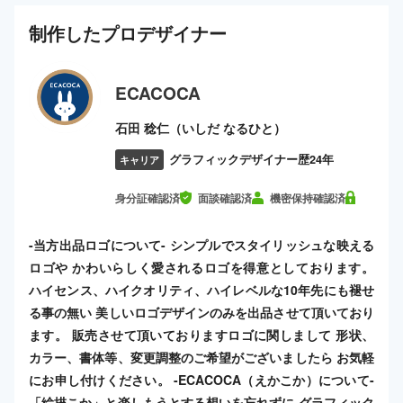
制作した
プロ
デザイナー
ECACOCA
石田 稔仁（いしだ なるひと）
グラフィックデザイナー歴24年
キャリア
身分証確認済
面談確認済
機密保持確認済
-当方出品ロゴについて- シンプルでスタイリッシュな映える
ロゴや かわいらしく愛されるロゴを得意としております。
ハイセンス、ハイクオリティ、ハイレベルな10年先にも褪せ
る事の無い 美しいロゴデザインのみを出品させて頂いており
ます。 販売させて頂いておりますロゴに関しまして 形状、
カラー、書体等、変更調整のご希望がございましたら お気軽
にお申し付けください。 -ECACOCA（えかこか）について-
「絵描こか」と楽しもうとする想いを忘れずに グラフィック