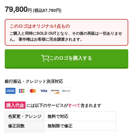
79,800
円
(税込87,780円)
このロゴはオリジナル1点もの
ご購入と同時にSOLD OUTとなり、その後の再販は一切ありませ
ん。 著作権はお客様に完全譲渡されます。
このロゴを購入する
銀行振込・クレジット決済対応
購入代金
には以下のサービスが
すべて
含まれます
色変更・アレンジ
無料
で対応
修正回数
無制限
で修正