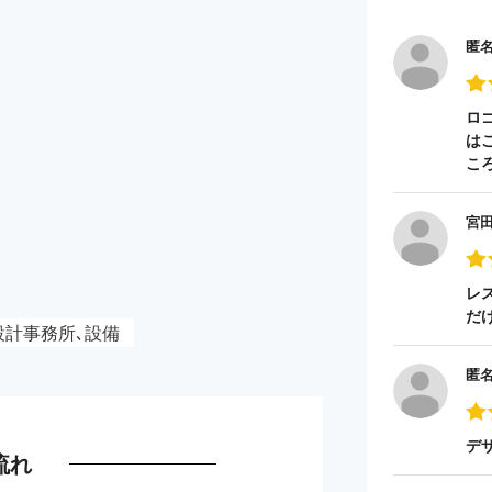
匿
ロ
は
こ
宮
レ
だ
設計事務所､設備
匿
デ
流れ