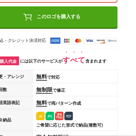
このロゴを購入する
込・クレジット決済対応
すべて
購入代金
には以下のサービスが
含まれます
無料
更・アレンジ
で対応
無制限
回数
で修正
無料
語英語表記
で両パターン作成
タ納品
ご希望に応じた形式で納品(複数可)