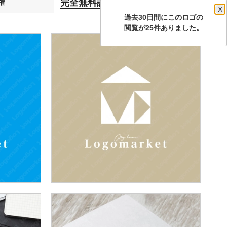
完全無料譲渡
権
します
X
過去30日間にこのロゴの
閲覧が25件ありました。