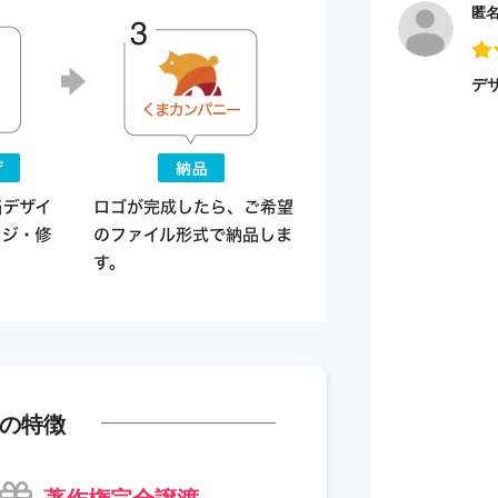
匿
デ
の特徴
著作権完全譲渡