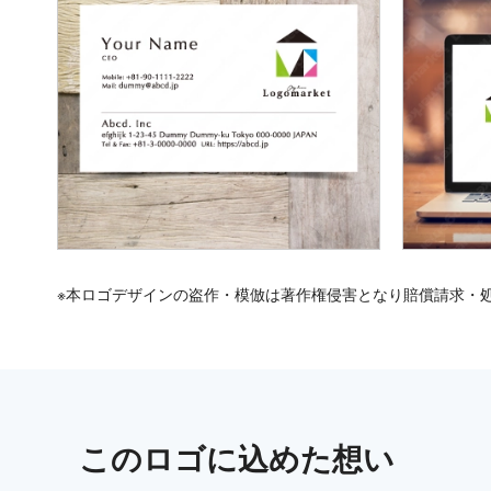
※本ロゴデザインの盗作・模倣は著作権侵害となり賠償請求・
この
ロゴ
に込めた想い