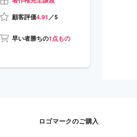
顧客評価
4.91
／5
早い者勝ちの
1点もの
ロゴマークのご購入