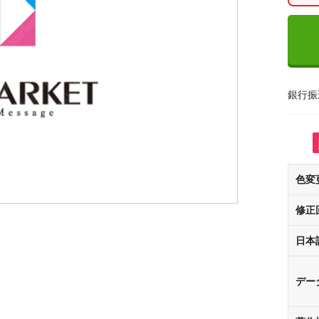
銀行振
色変
修正
日本
デー