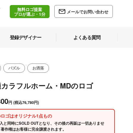
無料ロゴ提案
/
メールでお問い合わせ
5
プロが選ぶ・1分
登録デザイナー
よくある質問
パズル
お洒落
適カラフルホーム・MDのロゴ
800
円
(税込76,780円)
のロゴはオリジナル1点もの
入と同時にSOLD OUTとなり、その後の再販は一切ありませ
 著作権はお客様に完全譲渡されます。