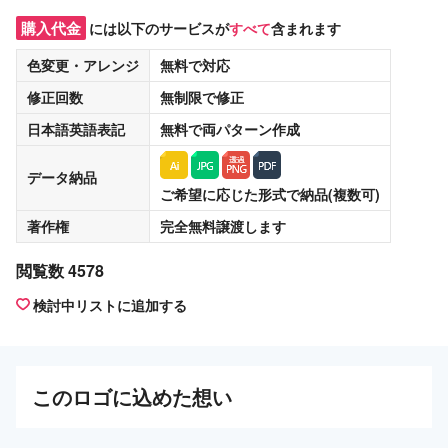
購入代金
には以下のサービスが
すべて
含まれます
色変更・アレンジ
無料
で対応
修正回数
無制限
で修正
日本語英語表記
無料
で両パターン作成
データ納品
ご希望に応じた形式で納品(複数可)
著作権
完全無料譲渡
します
閲覧数 4578
検討中リストに追加する
この
ロゴ
に込めた想い