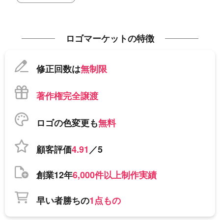
ロゴマーケットの特徴
修正回数は
無制限
著作権完全譲渡
ロゴの色変更も
無料
顧客評価
4.91
／5
創業12年
6,000件以上制作実績
早い者勝ちの
1点もの