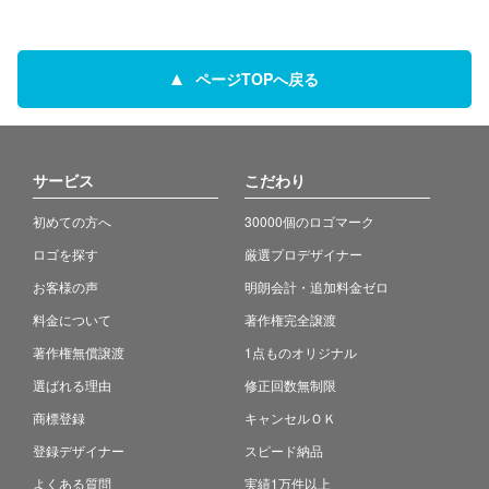
ページTOPへ戻る
サービス
こだわり
初めての方へ
30000個のロゴマーク
ロゴを探す
厳選プロデザイナー
お客様の声
明朗会計・追加料金ゼロ
料金について
著作権完全譲渡
著作権無償譲渡
1点ものオリジナル
選ばれる理由
修正回数無制限
商標登録
キャンセルＯＫ
登録デザイナー
スピード納品
よくある質問
実績1万件以上