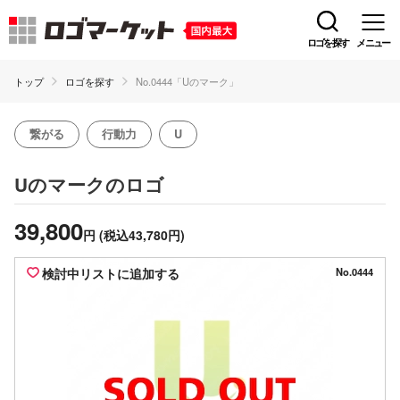
ロゴを探す
メニュー
トップ
ロゴを探す
No.0444「Uのマーク」
繋がる
行動力
U
のロゴ
Uのマーク
39,800
円
(税込43,780円)
検討中リストに追加する
No.0444