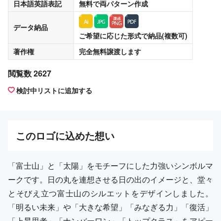
日本語英語表記
無料
で両パターン作成
データ納品
ご希望に応じた形式で納品(複数可)
著作権
完全無料譲渡
します
閲覧数 2627
検討中リストに追加する
この
ロゴ
に込めた想い
「富士山」と「太陽」をモチーフにした力強いシンボルマ
ークです。日の丸を連想させる日の出のイメージと、堂々
とそびえ立つ富士山のシルエットをデザインしました。
「明るい未来」や「大きな希望」「みなぎる力」「復活」
「上昇思考」「ナンバーワン」「トップクラス」をアピー