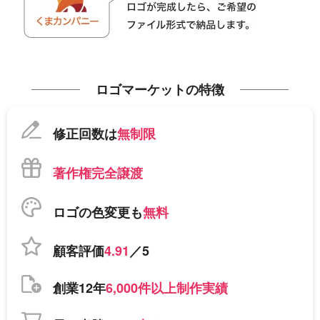
ロゴマーケットの特徴
修正回数は
無制限
著作権完全譲渡
ロゴの色変更も
無料
顧客評価
4.91
／5
創業12年
6,000件以上制作実績