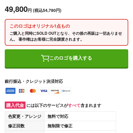
49,800
円
(税込54,780円)
このロゴはオリジナル1点もの
ご購入と同時にSOLD OUTとなり、その後の再販は一切ありませ
ん。 著作権はお客様に完全譲渡されます。
このロゴを購入する
銀行振込・クレジット決済対応
購入代金
には以下のサービスが
すべて
含まれます
色変更・アレンジ
無料
で対応
修正回数
無制限
で修正