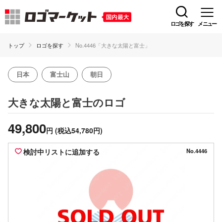
ロゴを探す
メニュー
トップ
ロゴを探す
No.4446「大きな太陽と富士」
日本
富士山
朝日
のロゴ
大きな太陽と富士
49,800
円
(税込54,780円)
検討中リストに追加する
No.4446