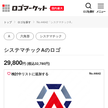
ロゴを探す
メニュー
トップ
ロゴを探す
No.44642「システマチックA」
A
六角形
システマチック
のロゴ
システマチックA
29,800
円
(税込32,780円)
検討中リストに追加する
No.44642