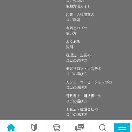
ロゴ作成の
依頼方法ガイド
起業・会社設立の
ロゴ準備
名刺とロゴの
使い方
よくある
質問
税理士・士業の
ロゴの選び方
美容サロン・エステの
ロゴの選び方
カフェ・コーヒーショップの
ロゴの選び方
行政書士・司法書士の
ロゴの選び方
工務店・建設会社の
ロゴの選び方