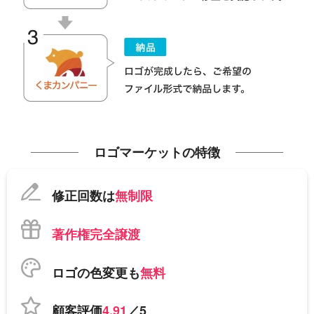
ロゴマーケットの特徴
修正回数は
無制限
著作権完全譲渡
ロゴの色変更も
無料
顧客評価
4.91
／5