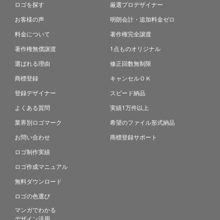
ロゴを探す
厳選プロデザイナー
お客様の声
明朗会計・追加料金ゼロ
料金について
著作権完全譲渡
著作権無償譲渡
1点ものオリジナル
選ばれる理由
修正回数無制限
商標登録
キャンセルＯＫ
登録デザイナー
スピード納品
よくある質問
実績1万件以上
業界別ロゴマーク
希望のファイル形式納品
お問い合わせ
商標登録サポート
ロゴ制作実績
ロゴ作成マニュアル
無料ダウンロード
ロゴの色選び
マンガでわかる
デザイン活用