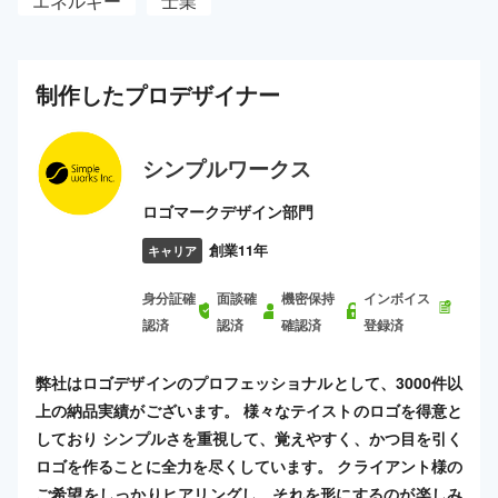
エネルギー
士業
制作した
プロ
デザイナー
シンプルワークス
ロゴマークデザイン部門
創業11年
キャリア
身分証確
面談確
機密保持
インボイス
認済
認済
確認済
登録済
弊社はロゴデザインのプロフェッショナルとして、3000件以
上の納品実績がございます。 様々なテイストのロゴを得意と
しており シンプルさを重視して、覚えやすく、かつ目を引く
ロゴを作ることに全力を尽くしています。 クライアント様の
ご希望をしっかりヒアリングし、それを形にするのが楽しみ