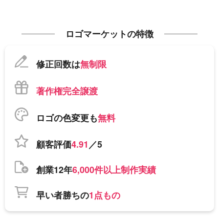
ロゴマーケットの特徴
修正回数は
無制限
著作権完全譲渡
ロゴの色変更も
無料
顧客評価
4.91
／5
創業12年
6,000件以上制作実績
早い者勝ちの
1点もの