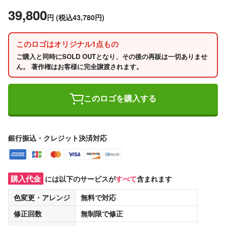
39,800
円
(税込43,780円)
このロゴはオリジナル1点もの
ご購入と同時にSOLD OUTとなり、その後の再販は一切ありませ
ん。 著作権はお客様に完全譲渡されます。
このロゴを購入する
銀行振込・クレジット決済対応
購入代金
には以下のサービスが
すべて
含まれます
色変更・アレンジ
無料
で対応
修正回数
無制限
で修正