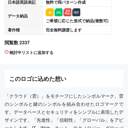
日本語英語表記
無料
で両パターン作成
データ納品
ご希望に応じた形式で納品(複数可)
著作権
完全無料譲渡
します
閲覧数 2337
検討中リストに追加する
この
ロゴ
に込めた想い
「クラウド（雲）」をモチーフにしたシンボルマーク。雲
のシンボルと鍵のシンボルを組み合わせたロゴマークで
す。データベースとセキュリティをシンプルに表現したデ
ザインです。「先進性」「信頼性」「グローバル」をアピ
ールします。IT、Web、ネット、テクノロジー、グローバ