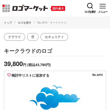
ロゴを探す
メニュー
トップ
ロゴを探す
No.4470「キークラウド」
クラウド
空
セキュリティ
のロゴ
キークラウド
39,800
円
(税込43,780円)
検討中リストに追加する
No.4470