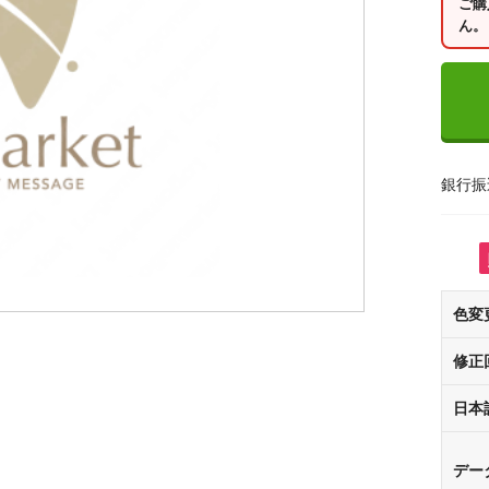
ご購
ん。
銀行振
色変
修正
日本
デー