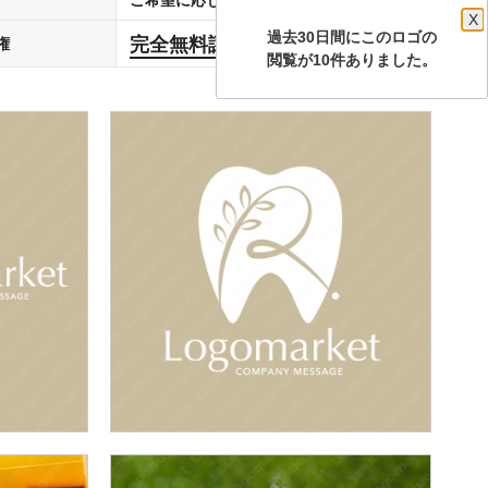
X
過去30日間にこのロゴの
完全無料譲渡
権
します
閲覧が10件ありました。