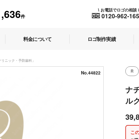
1,636
お電話でロゴの相談
\
0120-962-16
件
料金について
ロゴ制作実績
ルクリニック・予防歯科」
R
No.44822
ナ
ル
39,
こ