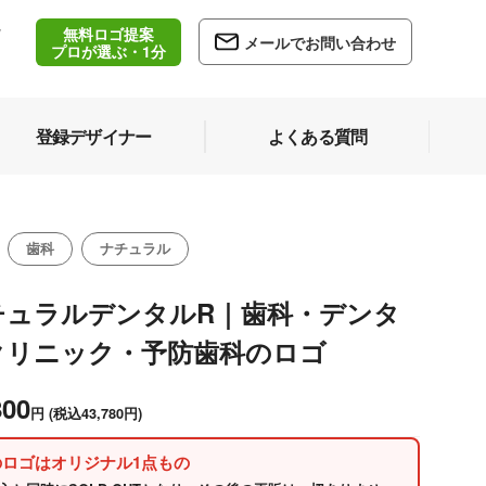
無料ロゴ提案
/
メールでお問い合わせ
5
プロが選ぶ・1分
登録デザイナー
よくある質問
歯科
ナチュラル
チュラルデンタルR｜歯科・デンタ
クリニック・予防歯科のロゴ
800
円
(税込43,780円)
のロゴはオリジナル1点もの