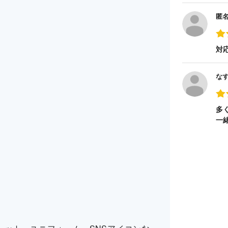
匿
対
な
多
一