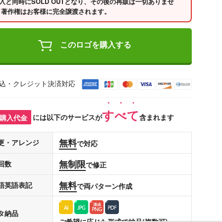
入と同時にSOLD OUTとなり、その後の再販は一切ありませ
 著作権はお客様に完全譲渡されます。
このロゴを購入する
込・クレジット決済対応
すべて
購入代金
には以下のサービスが
含まれます
無料
更・アレンジ
で対応
無制限
回数
で修正
無料
語英語表記
で両パターン作成
タ納品
ご希望に応じた形式で納品(複数可)