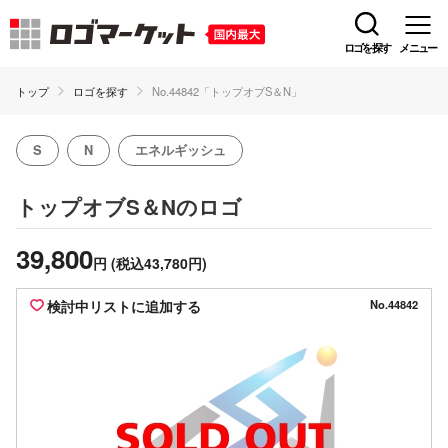
ロゴを探す
メニュー
トップ
ロゴを探す
No.44842「トップオブS＆N」
S
N
エネルギッシュ
のロゴ
トップオブS＆N
39,800
円
(税込43,780円)
検討中リストに追加する
No.44842