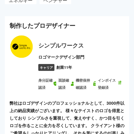
エネルギー
ベンチャー
制作した
プロ
デザイナー
シンプルワークス
ロゴマークデザイン部門
創業11年
キャリア
身分証確
面談確
機密保持
インボイス
認済
認済
確認済
登録済
弊社はロゴデザインのプロフェッショナルとして、3000件以
上の納品実績がございます。 様々なテイストのロゴを得意と
しており シンプルさを重視して、覚えやすく、かつ目を引く
ロゴを作ることに全力を尽くしています。 クライアント様の
ご希望をしっかりヒアリングし、それを形にするのが楽しみ