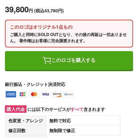
39,800
円
(税込43,780円)
このロゴはオリジナル1点もの
ご購入と同時にSOLD OUTとなり、その後の再販は一切ありませ
ん。 著作権はお客様に完全譲渡されます。
このロゴを購入する
銀行振込・クレジット決済対応
購入代金
には以下のサービスが
すべて
含まれます
色変更・アレンジ
無料
で対応
修正回数
無制限
で修正