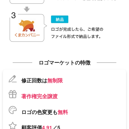
ロゴマーケットの特徴
修正回数は
無制限
著作権完全譲渡
ロゴの色変更も
無料
顧客評価
4.91
／5