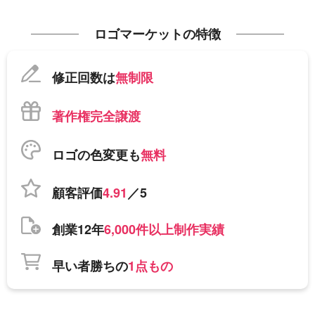
ロゴマーケットの特徴
修正回数は
無制限
著作権完全譲渡
ロゴの色変更も
無料
顧客評価
4.91
／5
創業12年
6,000件以上制作実績
早い者勝ちの
1点もの