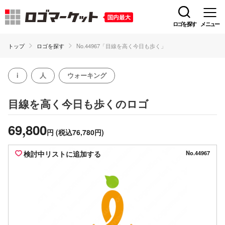
ロゴを探す
メニュー
トップ
ロゴを探す
No.44967「目線を高く今日も歩く」
i
人
ウォーキング
のロゴ
目線を高く今日も歩く
69,800
円
(税込76,780円)
検討中リストに追加する
No.44967