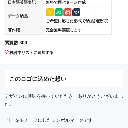
日本語英語表記
無料
で両パターン作成
データ納品
ご希望に応じた形式で納品(複数可)
著作権
完全無料譲渡
します
閲覧数 300
検討中リストに追加する
この
ロゴ
に込めた想い
デザインに興味を持っていただき、ありがとうございまし
た。
「I」をモチーフにしたシンボルマークです。