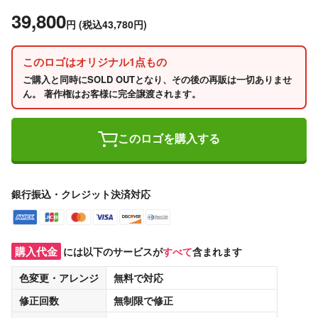
39,800
円
(税込43,780円)
このロゴはオリジナル1点もの
ご購入と同時にSOLD OUTとなり、その後の再販は一切ありませ
ん。 著作権はお客様に完全譲渡されます。
このロゴを購入する
銀行振込・クレジット決済対応
購入代金
には以下のサービスが
すべて
含まれます
色変更・アレンジ
無料
で対応
修正回数
無制限
で修正