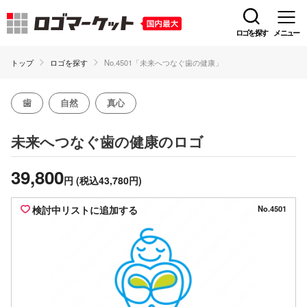
ロゴを探す
メニュー
トップ
ロゴを探す
No.4501「未来へつなぐ歯の健康」
歯
自然
真心
のロゴ
未来へつなぐ歯の健康
39,800
円
(税込43,780円)
検討中リストに追加する
No.4501