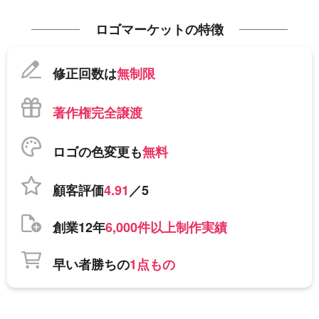
ロゴマーケットの特徴
修正回数は
無制限
著作権完全譲渡
ロゴの色変更も
無料
顧客評価
4.91
／5
創業12年
6,000件以上制作実績
早い者勝ちの
1点もの