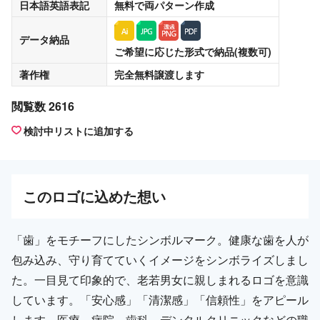
日本語英語表記
無料
で両パターン作成
データ納品
ご希望に応じた形式で納品(複数可)
著作権
完全無料譲渡
します
閲覧数 2616
検討中リストに追加する
この
ロゴ
に込めた想い
「歯」をモチーフにしたシンボルマーク。健康な歯を人が
包み込み、守り育てていくイメージをシンボライズしまし
た。一目見て印象的で、老若男女に親しまれるロゴを意識
しています。「安心感」「清潔感」「信頼性」をアピール
します。医療、病院、歯科、デンタルクリニックなどの職