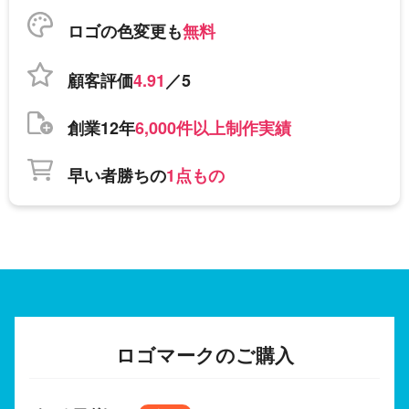
ロゴの色変更も
無料
顧客評価
4.91
／5
創業12年
6,000件以上制作実績
早い者勝ちの
1点もの
ロゴマークのご購入