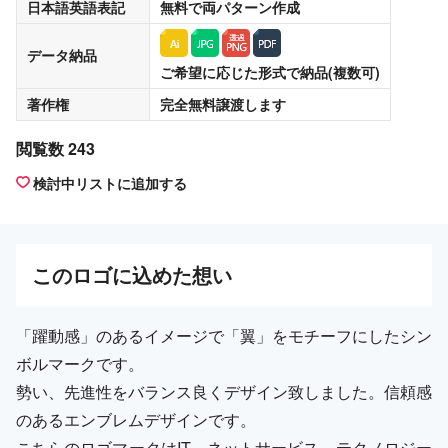
日本語英語表記
無料
で両パターン作成
データ納品
ご希望に応じた形式で納品(複数可)
著作権
完全無料譲渡
します
閲覧数 243
検討中リストに追加する
この
ロゴ
に込めた想い
「躍動感」のあるイメージで「翼」をモチーフにしたシン
ボルマークです。
勢い、先進性をバランス良くデザイン致しました。信頼感
のあるエンブレムデザインです。
こちらのロゴマークはIT、ネットサービス、テクノロジー