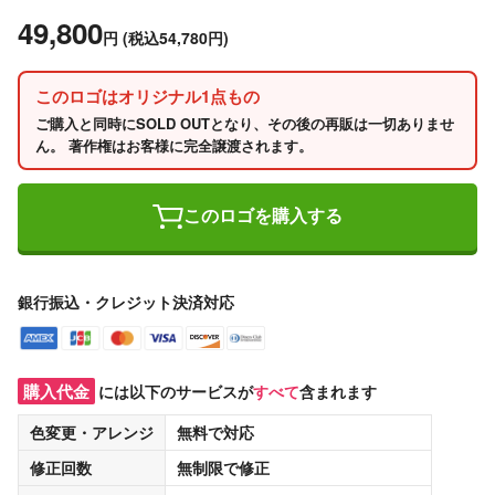
49,800
円
(税込54,780円)
このロゴはオリジナル1点もの
ご購入と同時にSOLD OUTとなり、その後の再販は一切ありませ
ん。 著作権はお客様に完全譲渡されます。
このロゴを購入する
銀行振込・クレジット決済対応
購入代金
には以下のサービスが
すべて
含まれます
色変更・アレンジ
無料
で対応
修正回数
無制限
で修正