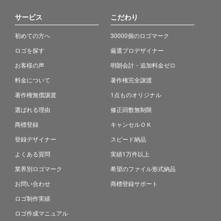
サービス
こだわり
初めての方へ
30000個のロゴマーク
ロゴを探す
厳選プロデザイナー
お客様の声
明朗会計・追加料金ゼロ
料金について
著作権完全譲渡
著作権無償譲渡
1点ものオリジナル
選ばれる理由
修正回数無制限
商標登録
キャンセルＯＫ
登録デザイナー
スピード納品
よくある質問
実績1万件以上
業界別ロゴマーク
希望のファイル形式納品
お問い合わせ
商標登録サポート
ロゴ制作実績
ロゴ作成マニュアル