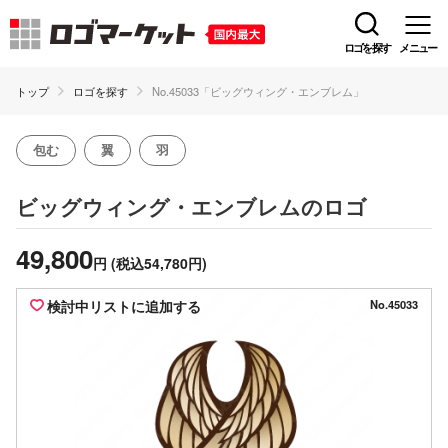
ロゴを探す
メニュー
トップ
ロゴを探す
No.45033「ビッグウィング・エンブレム」
包む
翼
羽
のロゴ
ビッグウィング・エンブレム
49,800
円
(税込54,780円)
検討中リストに追加する
No.45033