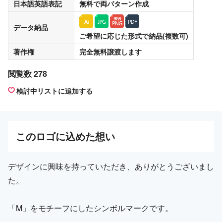
日本語英語表記
無料
で両パターン作成
データ納品
ご希望に応じた形式で納品(複数可)
著作権
完全無料譲渡
します
閲覧数 278
検討中リストに追加する
この
ロゴ
に込めた想い
デザインに興味を持っていただき、ありがとうございまし
た。
「M」をモチーフにしたシンボルマークです。