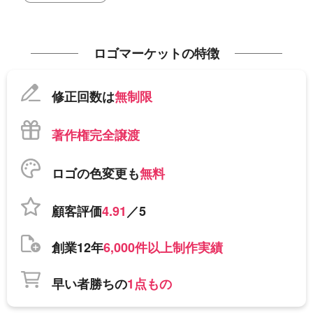
ロゴマーケットの特徴
修正回数は
無制限
著作権完全譲渡
ロゴの色変更も
無料
顧客評価
4.91
／5
創業12年
6,000件以上制作実績
早い者勝ちの
1点もの