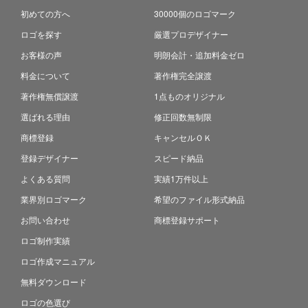
初めての方へ
30000個のロゴマーク
ロゴを探す
厳選プロデザイナー
お客様の声
明朗会計・追加料金ゼロ
料金について
著作権完全譲渡
著作権無償譲渡
1点ものオリジナル
選ばれる理由
修正回数無制限
商標登録
キャンセルＯＫ
登録デザイナー
スピード納品
よくある質問
実績1万件以上
業界別ロゴマーク
希望のファイル形式納品
お問い合わせ
商標登録サポート
ロゴ制作実績
ロゴ作成マニュアル
無料ダウンロード
ロゴの色選び