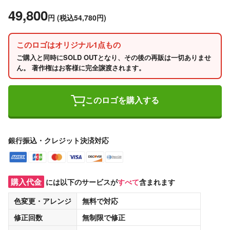
49,800
円
(税込54,780円)
このロゴはオリジナル1点もの
ご購入と同時にSOLD OUTとなり、その後の再販は一切ありませ
ん。 著作権はお客様に完全譲渡されます。
このロゴを購入する
銀行振込・クレジット決済対応
購入代金
には以下のサービスが
すべて
含まれます
色変更・アレンジ
無料
で対応
修正回数
無制限
で修正