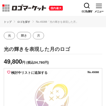
ロゴを探す
メニュー
トップ
ロゴを探す
No.45088「光の輝きを表現した月」
光
輝き
月
のロゴ
光の輝きを表現した月
49,800
円
(税込54,780円)
検討中リストに追加する
No.45088