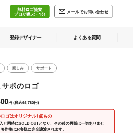
無料ロゴ提案
/
メールでお問い合わせ
5
プロが選ぶ・1分
登録デザイナー
よくある質問
親しみ
サポート
こサポのロゴ
800
円
(税込65,780円)
のロゴはオリジナル1点もの
入と同時にSOLD OUTとなり、その後の再販は一切ありませ
 著作権はお客様に完全譲渡されます。