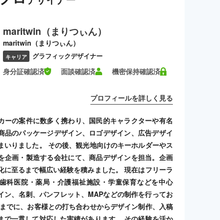
maritwin（まりつぃん）
maritwin（まりつぃん）
グラフィックデザイナー
キャリア
身分証確認済
面談確認済
機密保持確認済
プロフィールを詳しく見る
カーの案件に数多く携わり、国民的キャラクターや有名
商品のパッケージデザイン、ロゴデザイン、広告デザイ
まいりました。 その後、観光地向けのキーホルダーやス
を企画・製造する会社にて、商品デザインを担当。企画
化に至るまで幅広い経験を積みました。 現在はフリーラ
歯科医院・薬局・介護福祉施設・学童保育などを中心
イン、名刺、パンフレット、MAPなどの制作を行ってお
れまでに、お客様との打ち合わせからデザイン制作、入稿
まで一貫して対応した実績があります。 その経験を活か