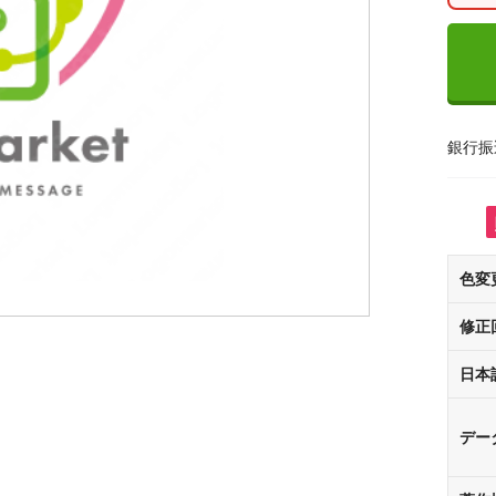
銀行振
色変
修正
日本
デー