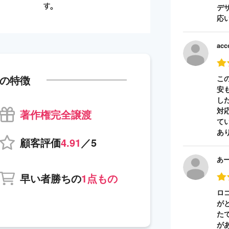
デ
応
acc
の特徴
こ
安
し
対
著作権完全譲渡
て
あ
顧客評価
4.91
／5
あ
早い者勝ちの
1点もの
ロ
が
た
が