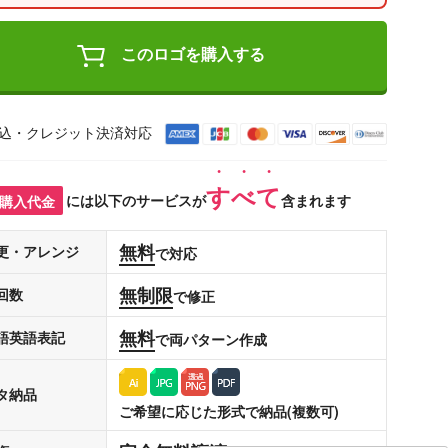
このロゴを購入する
込・クレジット決済対応
すべて
購入代金
には以下のサービスが
含まれます
無料
更・アレンジ
で対応
無制限
回数
で修正
無料
語英語表記
で両パターン作成
タ納品
ご希望に応じた形式で納品(複数可)