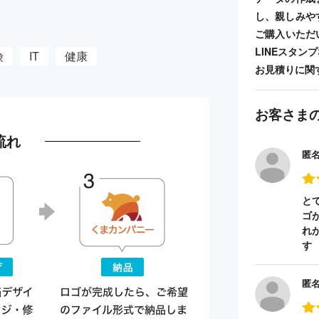
し、親しみや
ご購入いただ
LINEスタ
険
IT
健康
お見積りに関
お客さま
流れ
匿
と
ゴ
れ
す
匿