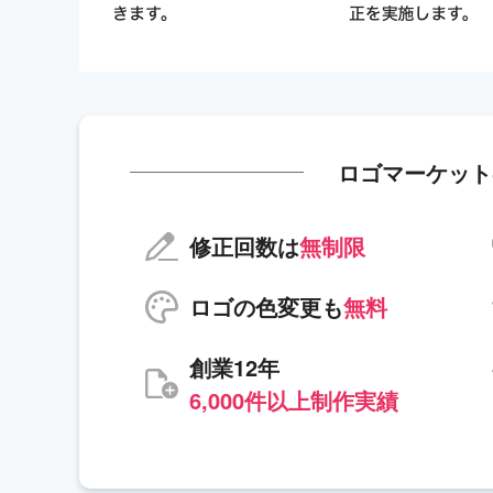
ロゴマーケット
修正回数は
無制限
ロゴの色変更も
無料
創業12年
6,000件以上制作実績