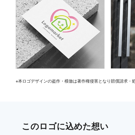
※本ロゴデザインの盗作・模倣は著作権侵害となり賠償請求・
この
ロゴ
に込めた想い