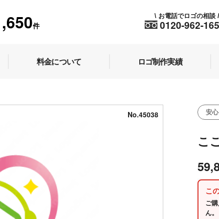
1,650
お電話でロゴの相談
\
0120-962-16
件
料金について
ロゴ制作実績
安心
No.45038
こ
59,
こ
ご購
ん。