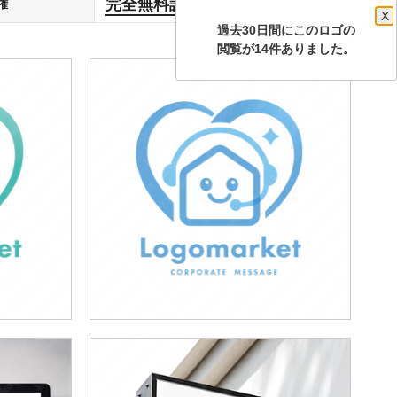
完全無料譲渡
権
します
X
過去30日間にこのロゴの
閲覧が14件ありました。