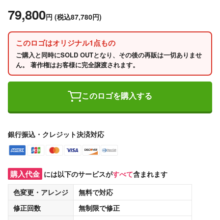
79,800
円
(税込87,780円)
このロゴはオリジナル1点もの
ご購入と同時にSOLD OUTとなり、その後の再販は一切ありませ
ん。 著作権はお客様に完全譲渡されます。
このロゴを購入する
銀行振込・クレジット決済対応
購入代金
には以下のサービスが
すべて
含まれます
色変更・アレンジ
無料
で対応
修正回数
無制限
で修正