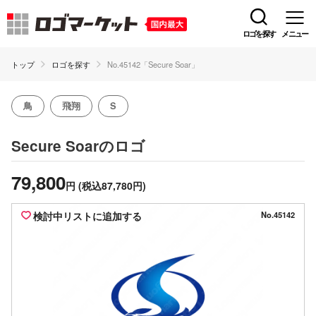
ロゴを探す
メニュー
トップ
ロゴを探す
No.45142「Secure Soar」
鳥
飛翔
S
のロゴ
Secure Soar
79,800
円
(税込87,780円)
検討中リストに追加する
No.45142