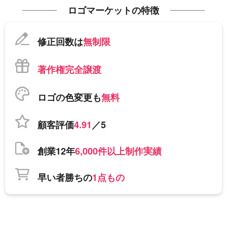
ロゴマーケットの特徴
修正回数は
無制限
著作権完全譲渡
ロゴの色変更も
無料
顧客評価
4.91
／5
創業12年
6,000件以上制作実績
早い者勝ちの
1点もの