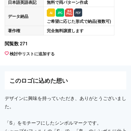
日本語英語表記
無料
で両パターン作成
データ納品
ご希望に応じた形式で納品(複数可)
著作権
完全無料譲渡
します
閲覧数 271
検討中リストに追加する
この
ロゴ
に込めた想い
デザインに興味を持っていただき、ありがとうございまし
た。
「S」をモチーフにしたシンボルマークです。
シャープなフォルムの「S」で、「鳥」のシンボルに仕上