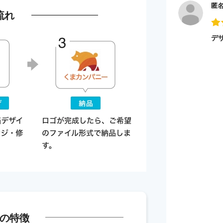
匿
流れ
デ
の特徴