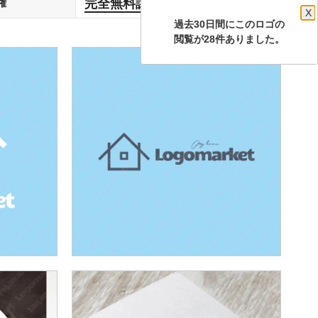
完全無料譲渡
権
します
X
過去30日間にこのロゴの
閲覧が28件ありました。