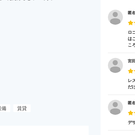
匿
ロ
は
こ
宮
レ
だ
匿
設備
賃貸
デ