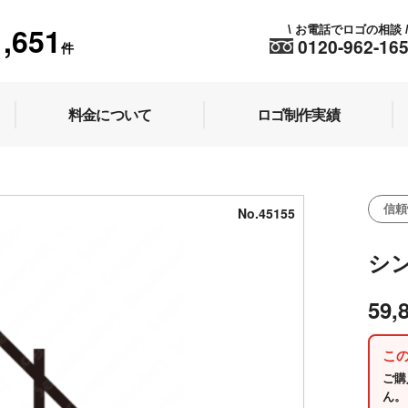
1,651
お電話でロゴの相談
\
0120-962-16
件
料金について
ロゴ制作実績
信頼
No.45155
シ
59,
こ
ご購
ん。