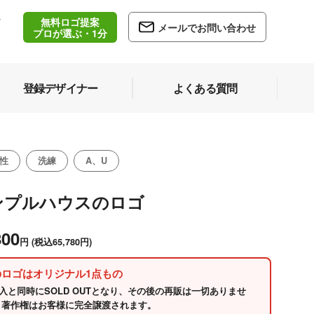
無料ロゴ提案
/
メールでお問い合わせ
5
プロが選ぶ・1分
登録デザイナー
よくある質問
性
洗練
A、U
ンプルハウスのロゴ
800
円
(税込65,780円)
のロゴはオリジナル1点もの
入と同時にSOLD OUTとなり、その後の再販は一切ありませ
 著作権はお客様に完全譲渡されます。