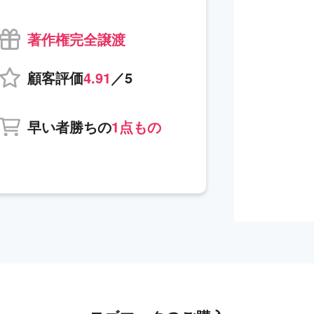
著作権完全譲渡
顧客評価
4.91
／5
早い者勝ちの
1点もの