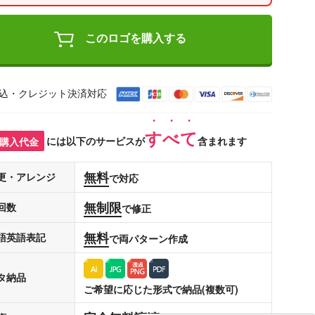
このロゴを購入する
込・クレジット決済対応
すべて
購入代金
には以下のサービスが
含まれます
無料
更・アレンジ
で対応
無制限
回数
で修正
無料
語英語表記
で両パターン作成
タ納品
ご希望に応じた形式で納品(複数可)