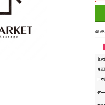
銀行振
色変
修正
日本
デー