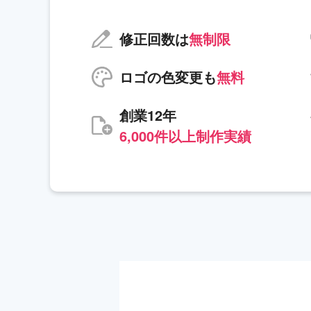
修正回数は
無制限
ロゴの色変更も
無料
創業12年
6,000件以上制作実績