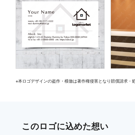
※本ロゴデザインの盗作・模倣は著作権侵害となり賠償請求・
この
ロゴ
に込めた想い