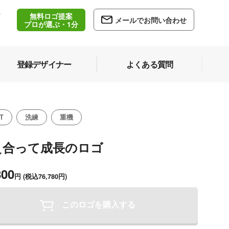
無料ロゴ提案
/
メールでお問い合わせ
5
プロが選ぶ・1分
登録デザイナー
よくある質問
T
洗練
重機
え合って成長のロゴ
800
円
(税込76,780円)
このロゴを購入する