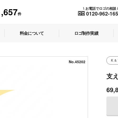
1,657
お電話でロゴの相談
\
0120-962-16
件
料金について
ロゴ制作実績
K & 
No.45202
支
69,