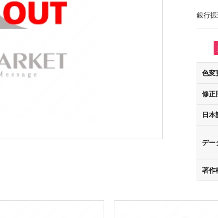
銀行振
色変
修正
日本
デー
著作