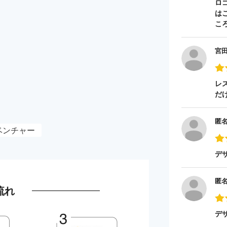
ロ
は
こ
宮
レ
だ
匿
ベンチャー
デ
匿
流れ
デ