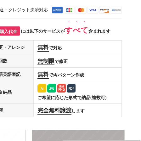
込・クレジット決済対応
すべて
購入代金
には以下のサービスが
含まれます
無料
更・アレンジ
で対応
無制限
回数
で修正
無料
語英語表記
で両パターン作成
タ納品
ご希望に応じた形式で納品(複数可)
完全無料譲渡
権
します